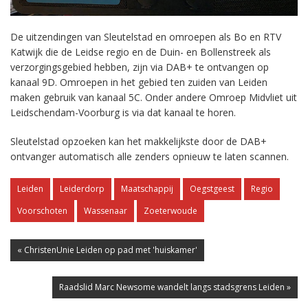
De uitzendingen van Sleutelstad en omroepen als Bo en RTV
Katwijk die de Leidse regio en de Duin- en Bollenstreek als
verzorgingsgebied hebben, zijn via DAB+ te ontvangen op
kanaal 9D. Omroepen in het gebied ten zuiden van Leiden
maken gebruik van kanaal 5C. Onder andere Omroep Midvliet uit
Leidschendam-Voorburg is via dat kanaal te horen.
Sleutelstad opzoeken kan het makkelijkste door de DAB+
ontvanger automatisch alle zenders opnieuw te laten scannen.
Leiden
Leiderdorp
Maatschappij
Oegstgeest
Regio
Voorschoten
Wassenaar
Zoeterwoude
« ChristenUnie Leiden op pad met 'huiskamer'
Raadslid Marc Newsome wandelt langs stadsgrens Leiden »