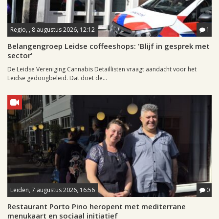
Regio, , 8 augustus 2026, 12:12
1
Belangengroep Leidse coffeeshops: 'Blijf in gesprek met
sector'
De Leidse Vereniging Cannabis Detaillisten vraagt aandacht voor het
Leidse gedoogbeleid. Dat doet de...
Leiden, 7 augustus 2026, 16:56
0
Restaurant Porto Pino heropent met mediterrane
menukaart en sociaal initiatief