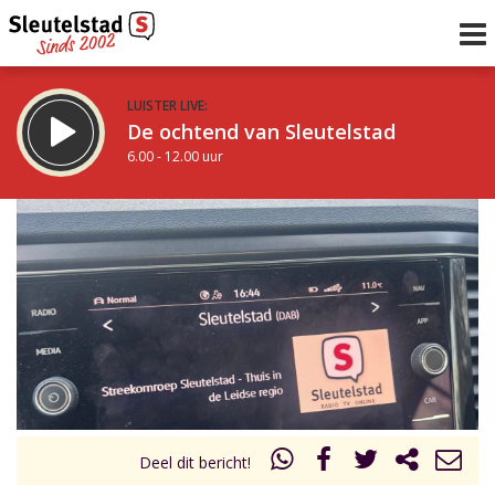
LUISTER LIVE:
De ochtend van Sleutelstad
6.00 - 12.00 uur
STRAKS:
De middag van Sleutelstad
12.00 - 19.00 uur
uur 1 van 0
Vorig uur
Volgend uur
Inklappen
Deel dit bericht!