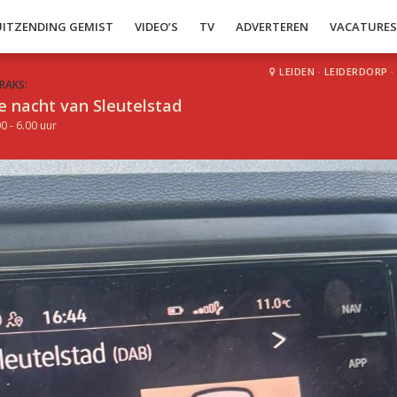
UITZENDING GEMIST
VIDEO’S
TV
ADVERTEREN
VACATURE
LEIDEN
·
LEIDERDORP
·
RAKS:
e nacht van Sleutelstad
0 - 6.00 uur