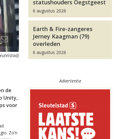
statushouders Oegstgeest
6 augustus 2026
Earth & Fire-zangeres
Jerney Kaagman (79)
overleden
6 augustus 2026
leutelstad)
Advertentie
en de
 Unity,
pps voor
ad
gio. Zo’n