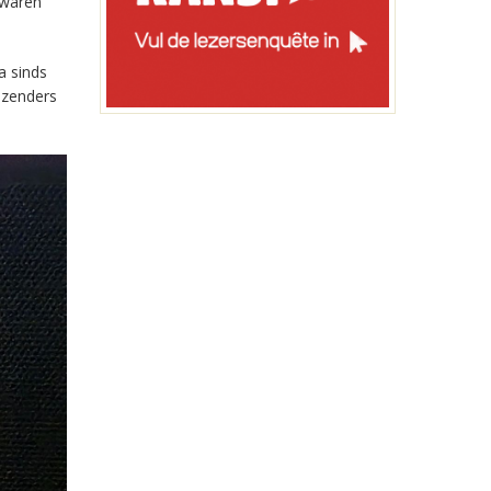
 waren
a sinds
-zenders