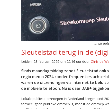
In de aut
Sleutelstad terug in de (digi
Leiden, 23 februari 2026 om 22:16 uur door
Chris de W
Sinds maandagmiddag zendt Sleutelstad ook w
regio medio 2024 zonder frequenties achterb
waren de uitzendingen via internet te beluist
de mobiele telefoon. Nu is daar DAB+ bijgeko
Lokale publieke omroepen in Nederland kregen eind 20
formeel geen publieke omroep is, moest de omroep wacht