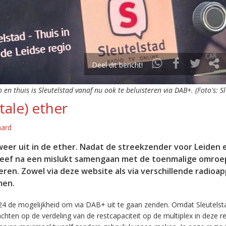
Deel dit bericht!
o en thuis is Sleutelstad vanaf nu ook te beluisteren via DAB+. (Foto's: S
tale) ether
aard
eer uit in de ether. Nadat de streekzender voor Leiden 
leef na een mislukt samengaan met de toenmalige omroep
eren. Zowel via deze website als via verschillende radioa
men.
24 de mogelijkheid om via DAB+ uit te gaan zenden. Omdat Sleutelst
en op de verdeling van de restcapaciteit op de multiplex in deze re