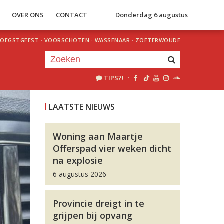
S
OVER ONS
CONTACT
Donderdag 6 augustus
OEGSTGEEST
·
VOORSCHOTEN
·
WASSENAAR
·
ZOETERWOUDE
TIPS?!
·
Je luistert nu naar
uur 1 van 0
LAATSTE NIEUWS
«
Vorig uur
Volgend uur
»
Woning aan Maartje
Offerspad vier weken dicht
na explosie
6 augustus 2026
Provincie dreigt in te
grijpen bij opvang