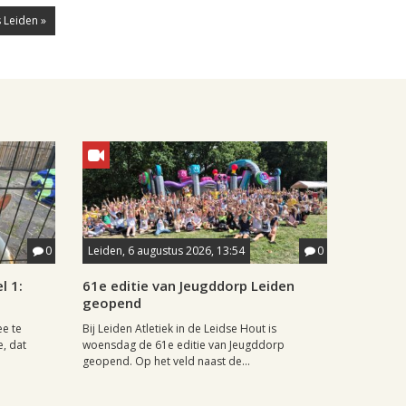
 Leiden »
0
Leiden, 6 augustus 2026, 13:54
0
l 1:
61e editie van Jeugddorp Leiden
geopend
ee te
Bij Leiden Atletiek in de Leidse Hout is
e, dat
woensdag de 61e editie van Jeugddorp
geopend. Op het veld naast de...