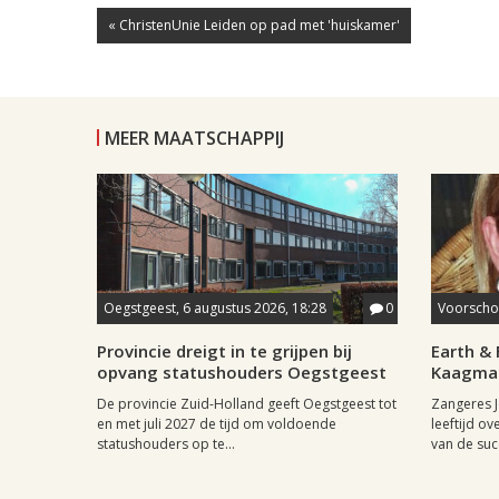
« ChristenUnie Leiden op pad met 'huiskamer'
MEER MAATSCHAPPIJ
Oegstgeest, 6 augustus 2026, 18:28
0
Voorschot
Provincie dreigt in te grijpen bij
Earth & 
opvang statushouders Oegstgeest
Kaagman
De provincie Zuid-Holland geeft Oegstgeest tot
Zangeres J
en met juli 2027 de tijd om voldoende
leeftijd ov
statushouders op te...
van de succ