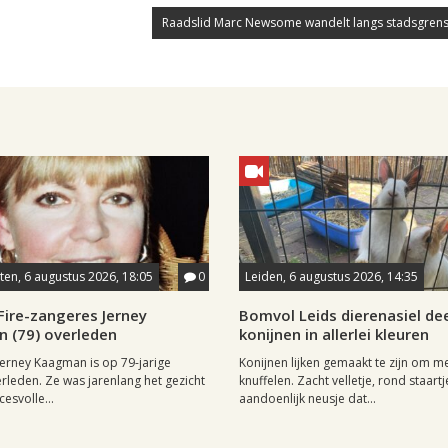
Raadslid Marc Newsome wandelt langs stadsgrens
en, 6 augustus 2026, 18:05
0
Leiden, 6 augustus 2026, 14:35
Fire-zangeres Jerney
Bomvol Leids dierenasiel dee
 (79) overleden
konijnen in allerlei kleuren
erney Kaagman is op 79-jarige
Konijnen lijken gemaakt te zijn om m
erleden. Ze was jarenlang het gezicht
knuffelen. Zacht velletje, rond staartj
esvolle...
aandoenlijk neusje dat...