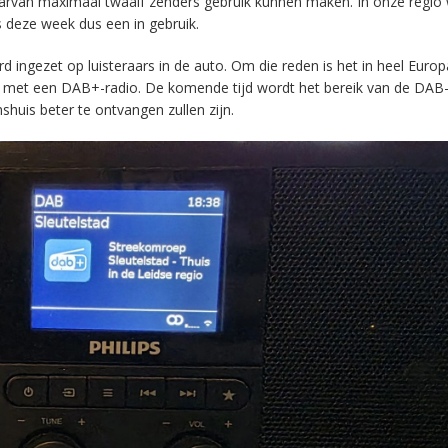
aarvan maximaal twaalf zenders gebruik kunnen maken. In onze regio
s deze week dus een in gebruik.
ingezet op luisteraars in de auto. Om die reden is het in heel Europ
en met een DAB+-radio. De komende tijd wordt het bereik van de DAB
huis beter te ontvangen zullen zijn.