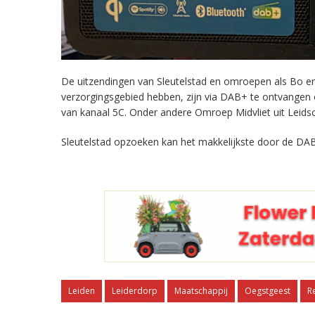
De uitzendingen van Sleutelstad en omroepen als Bo en 
verzorgingsgebied hebben, zijn via DAB+ te ontvangen
van kanaal 5C. Onder andere Omroep Midvliet uit Leids
Sleutelstad opzoeken kan het makkelijkste door de DAB
Leiden
Leiderdorp
Maatschappij
Oegstgeest
R