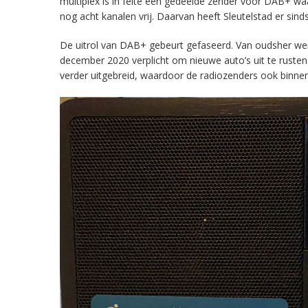
multiplex is in feite een gedeelde zender voor DAB+ w
nog acht kanalen vrij. Daarvan heeft Sleutelstad er sind
De uitrol van DAB+ gebeurt gefaseerd. Van oudsher werd 
december 2020 verplicht om nieuwe auto’s uit te rust
verder uitgebreid, waardoor de radiozenders ook binnens