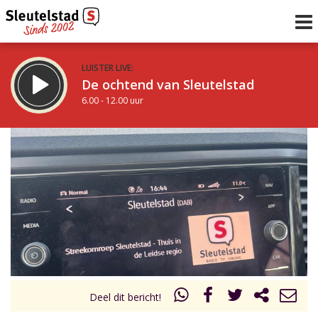
LUISTER LIVE:
De ochtend van Sleutelstad
6.00 - 12.00 uur
STRAKS:
De middag van Sleutelstad
12.00 - 18.00 uur
uur 1 van 0
Vorig uur
Volgend uur
Inklappen
Deel dit bericht!