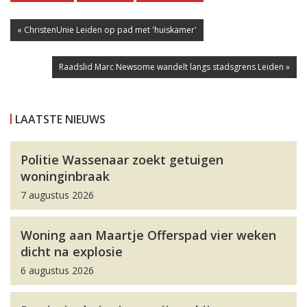
« ChristenUnie Leiden op pad met 'huiskamer'
Raadslid Marc Newsome wandelt langs stadsgrens Leiden »
LAATSTE NIEUWS
Politie Wassenaar zoekt getuigen
woninginbraak
7 augustus 2026
Woning aan Maartje Offerspad vier weken
dicht na explosie
6 augustus 2026