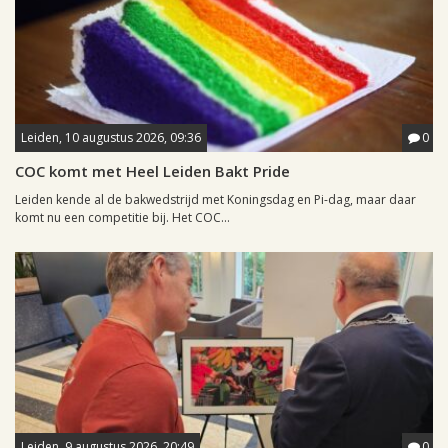
Leiden, 10 augustus 2026, 09:36
0
COC komt met Heel Leiden Bakt Pride
Leiden kende al de bakwedstrijd met Koningsdag en Pi-dag, maar daar
komt nu een competitie bij. Het COC...
Leiden, 9 augustus 2026, 20:49
0