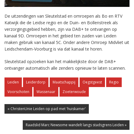
De uitzendingen van Sleutelstad en omroepen als Bo en RTV
Katwijk die de Leidse regio en de Duin- en Bollenstreek als
verzorgingsgebied hebben, zijn via DAB+ te ontvangen op
kanaal 9D. Omroepen in het gebied ten zuiden van Leiden
maken gebruik van kanaal 5C. Onder andere Omroep Midvliet uit
Leidschendam-Voorburg is via dat kanaal te horen.
Sleutelstad opzoeken kan het makkelijkste door de DAB+
ontvanger automatisch alle zenders opnieuw te laten scannen.
Leiden
Leiderdorp
Maatschappij
Oegstgeest
Regio
Voorschoten
Wassenaar
Zoeterwoude
« ChristenUnie Leiden op pad met 'huiskamer'
Raadslid Marc Newsome wandelt langs stadsgrens Leiden »