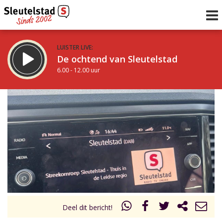
LUISTER LIVE:
De ochtend van Sleutelstad
6.00 - 12.00 uur
STRAKS:
De middag van Sleutelstad
12.00 - 18.00 uur
uur 1 van 0
Vorig uur
Volgend uur
Inklappen
Deel dit bericht!