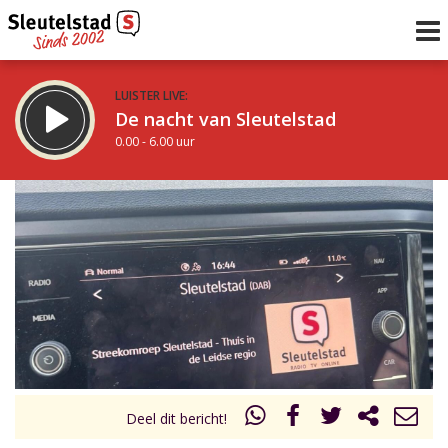
LUISTER LIVE:
De nacht van Sleutelstad
0.00 - 6.00 uur
STRAKS:
De ochtend van Sleutelstad
6.00 - 12.00 uur
uur 1 van 0
Vorig uur
Volgend uur
Inklappen
Deel dit bericht!