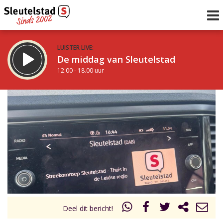
LUISTER LIVE:
De middag van Sleutelstad
12.00 - 18.00 uur
STRAKS:
De avond van Sleutelstad
18.00 - 19.00 uur
uur 1 van 0
Vorig uur
Volgend uur
Inklappen
Deel dit bericht!