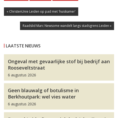
« ChristenUnie Leiden op pad met 'huiskamer'
Raadslid Marc Newsome wandelt langs stadsgrens Leiden »
LAATSTE NIEUWS
Ongeval met gevaarlijke stof bij bedrijf aan
Rooseveltstraat
6 augustus 2026
Geen blauwalg of botulisme in
Berkhoutpark: wel vies water
6 augustus 2026