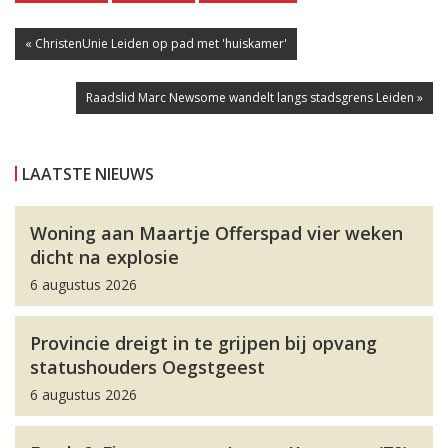
« ChristenUnie Leiden op pad met 'huiskamer'
Raadslid Marc Newsome wandelt langs stadsgrens Leiden »
LAATSTE NIEUWS
Woning aan Maartje Offerspad vier weken
dicht na explosie
6 augustus 2026
Provincie dreigt in te grijpen bij opvang
statushouders Oegstgeest
6 augustus 2026