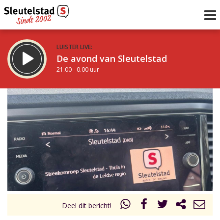
LUISTER LIVE:
De avond van Sleutelstad
21.00 - 0.00 uur
STRAKS:
De nacht van Sleutelstad
0.00 - 6.00 uur
uur 1 van 0
Vorig uur
Volgend uur
Inklappen
Deel dit bericht!