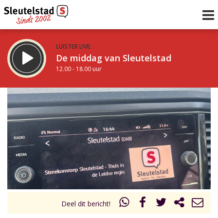
LUISTER LIVE:
De middag van Sleutelstad
12.00 - 18.00 uur
STRAKS:
De vrijdagavond met Keanu
18.00 - 19.00 uur
uur 1 van 0
Vorig uur
Volgend uur
Inklappen
Deel dit bericht!