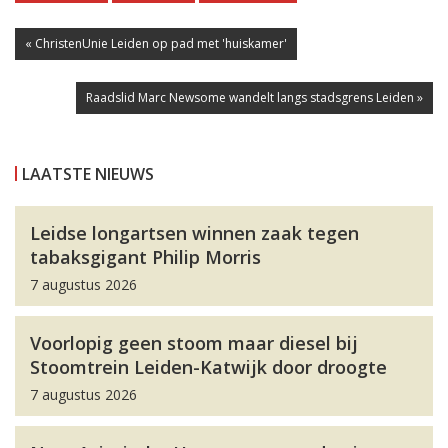
« ChristenUnie Leiden op pad met 'huiskamer'
Raadslid Marc Newsome wandelt langs stadsgrens Leiden »
LAATSTE NIEUWS
Leidse longartsen winnen zaak tegen
tabaksgigant Philip Morris
7 augustus 2026
Voorlopig geen stoom maar diesel bij
Stoomtrein Leiden-Katwijk door droogte
7 augustus 2026