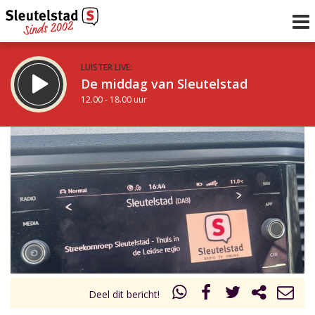
LUISTER LIVE:
De middag van Sleutelstad
12.00 - 18.00 uur
STRAKS:
De avond van Sleutelstad
18.00 - 19.00 uur
uur 1 van 0
Vorig uur
Volgend uur
Inklappen
Deel dit bericht!