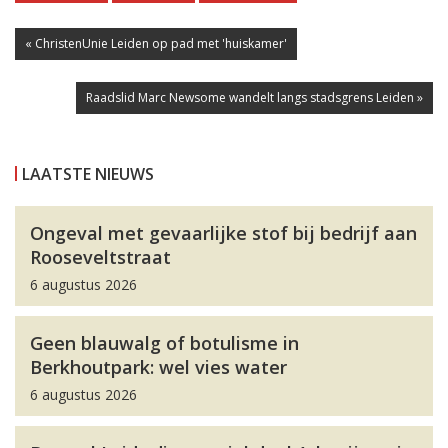
« ChristenUnie Leiden op pad met 'huiskamer'
Raadslid Marc Newsome wandelt langs stadsgrens Leiden »
LAATSTE NIEUWS
Ongeval met gevaarlijke stof bij bedrijf aan
Rooseveltstraat
6 augustus 2026
Geen blauwalg of botulisme in
Berkhoutpark: wel vies water
6 augustus 2026