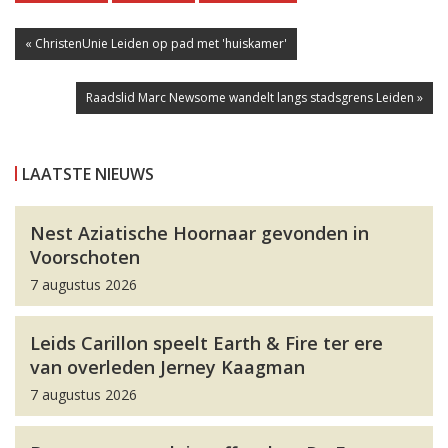
« ChristenUnie Leiden op pad met 'huiskamer'
Raadslid Marc Newsome wandelt langs stadsgrens Leiden »
LAATSTE NIEUWS
Nest Aziatische Hoornaar gevonden in
Voorschoten
7 augustus 2026
Leids Carillon speelt Earth & Fire ter ere
van overleden Jerney Kaagman
7 augustus 2026