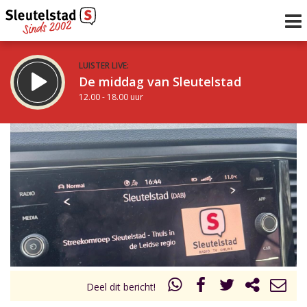
LUISTER LIVE:
De middag van Sleutelstad
12.00 - 18.00 uur
STRAKS:
De vrijdagavond met Keanu
18.00 - 19.00 uur
uur 1 van 0
Vorig uur
Volgend uur
Inklappen
Deel dit bericht!