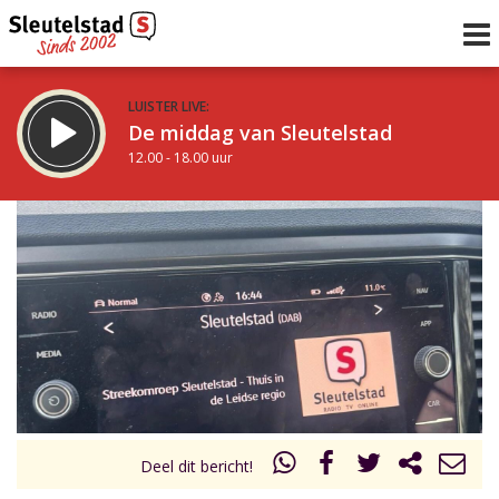
LUISTER LIVE:
De middag van Sleutelstad
12.00 - 18.00 uur
STRAKS:
De avond van Sleutelstad
18.00 - 19.00 uur
uur 1 van 0
Vorig uur
Volgend uur
Inklappen
Deel dit bericht!