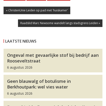
« ChristenUnie Leiden op pad met 'huiskamer'
Raadslid Marc Newsome wandelt langs stadsgrens Leiden »
LAATSTE NIEUWS
Ongeval met gevaarlijke stof bij bedrijf aan
Rooseveltstraat
6 augustus 2026
Geen blauwalg of botulisme in
Berkhoutpark: wel vies water
6 augustus 2026