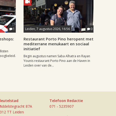
1
Leiden, 7 augustus 2026, 16:56
0
eshops:
Restaurant Porto Pino heropent met
mediterrane menukaart en sociaal
initiatief
listen
doogbeleid.
Begin augustus namen Saba Alhatra en Rayan
Younis restaurant Porto Pino aan de Haven in
Leiden over van de...
leutelstad
Telefoon Redactie
iddelstegracht 87A
071 - 5235907
312 TT Leiden