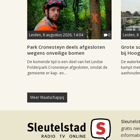
Leiden, 8 augustus 2026, 14:04
0
Leiden, 8
Park Cronesteyn deels afgesloten
Grote sc
wegens onveilige bomen
bij Hoo
De komende tijd is een deel van het Leidse
De waterk
Polderpark Cronesteyn afgesloten, omdat de
kampt met 
gemeente er kap- en...
aanhouden
Meer Maatschappij
Sleutels
gratis ni
informat