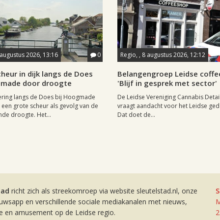
 augustus 2026, 13:16
0
Regio, , 8 augustus 2026, 12:12
heur in dijk langs de Does
Belangengroep Leidse coffe
gmade door droogte
'Blijf in gesprek met sector'
ering langs de Does bij Hoogmade
De Leidse Vereniging Cannabis Detail
een grote scheur als gevolg van de
vraagt aandacht voor het Leidse ge
de droogte. Het...
Dat doet de...
tad
richt zich als streekomroep via website sleutelstad.nl, onze
S
euwsapp en verschillende sociale mediakanalen met nieuws,
M
ie en amusement op de Leidse regio.
2