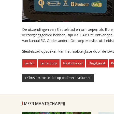
De uitzendingen van Sleutelstad en omroepen als Bo en 
verzorgingsgebied hebben, zijn via DAB+ te ontvangen
van kanaal 5C. Onder andere Omroep Midvliet uit Leids
Sleutelstad opzoeken kan het makkelijkste door de DAB
Leiden
Leiderdorp
Maatschappij
Oegstgeest
R
« ChristenUnie Leiden op pad met 'huiskamer'
MEER MAATSCHAPPIJ