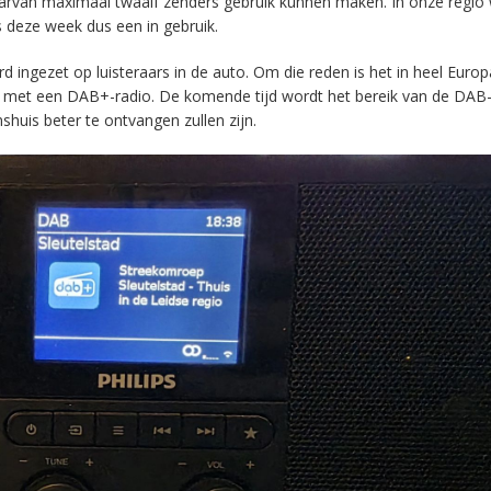
aarvan maximaal twaalf zenders gebruik kunnen maken. In onze regio
s deze week dus een in gebruik.
ingezet op luisteraars in de auto. Om die reden is het in heel Europ
en met een DAB+-radio. De komende tijd wordt het bereik van de DAB
huis beter te ontvangen zullen zijn.