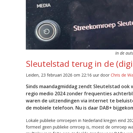
In de aut
Sleutelstad terug in de (digi
Leiden, 23 februari 2026 om 22:16 uur door
Chris de W
Sinds maandagmiddag zendt Sleutelstad ook w
regio medio 2024 zonder frequenties achterb
waren de uitzendingen via internet te beluist
de mobiele telefoon. Nu is daar DAB+ bijgeko
Lokale publieke omroepen in Nederland kregen eind 20
formeel geen publieke omroep is, moest de omroep wacht