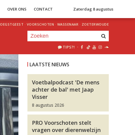
S
OVER ONS
CONTACT
Zaterdag 8 augustus
OEGSTGEEST
·
VOORSCHOTEN
·
WASSENAAR
·
ZOETERWOUDE
TIPS?!
·
Je luistert nu naar
uur 1 van 0
LAATSTE NIEUWS
«
Vorig uur
Volgend uur
»
Voetbalpodcast 'De mens
achter de bal' met Jaap
Visser
8 augustus 2026
PRO Voorschoten stelt
vragen over dierenwelzijn