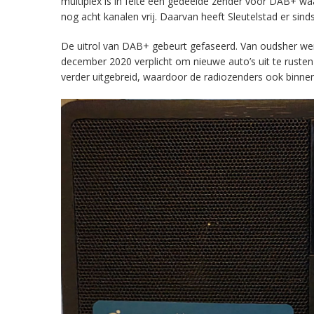
multiplex is in feite een gedeelde zender voor DAB+ w
nog acht kanalen vrij. Daarvan heeft Sleutelstad er sind
De uitrol van DAB+ gebeurt gefaseerd. Van oudsher werd 
december 2020 verplicht om nieuwe auto’s uit te rust
verder uitgebreid, waardoor de radiozenders ook binnens