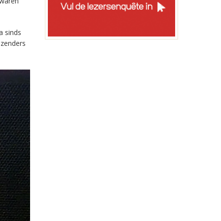
 waren
a sinds
-zenders