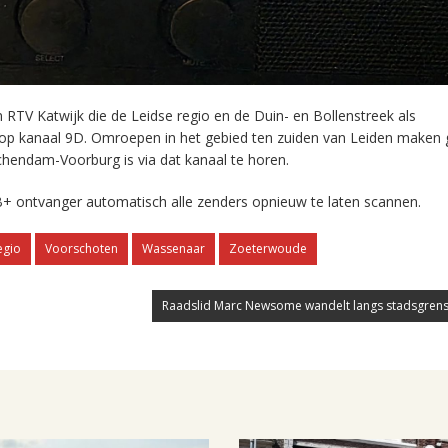
RTV Katwijk die de Leidse regio en de Duin- en Bollenstreek als
 op kanaal 9D. Omroepen in het gebied ten zuiden van Leiden maken 
chendam-Voorburg is via dat kanaal te horen.
+ ontvanger automatisch alle zenders opnieuw te laten scannen.
egio
Voorschoten
Wassenaar
Zoeterwoude
Raadslid Marc Newsome wandelt langs stadsgrens