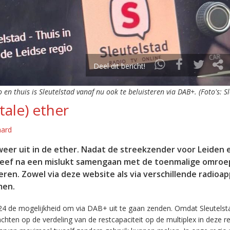
Deel dit bericht!
o en thuis is Sleutelstad vanaf nu ook te beluisteren via DAB+. (Foto's: S
tale) ether
aard
eer uit in de ether. Nadat de streekzender voor Leiden 
leef na een mislukt samengaan met de toenmalige omroep
eren. Zowel via deze website als via verschillende radioa
men.
24 de mogelijkheid om via DAB+ uit te gaan zenden. Omdat Sleutelst
en op de verdeling van de restcapaciteit op de multiplex in deze re