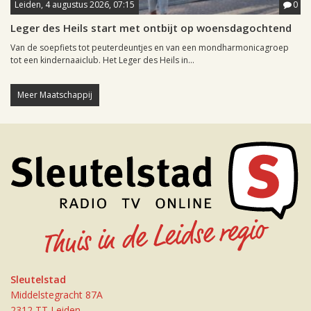
Leiden, 4 augustus 2026, 07:15
0
Leger des Heils start met ontbijt op woensdagochtend
Van de soepfiets tot peuterdeuntjes en van een mondharmonicagroep
tot een kindernaaiclub. Het Leger des Heils in...
Meer Maatschappij
Sleutelstad
Middelstegracht 87A
2312 TT Leiden