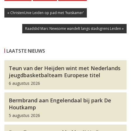
« ChristenUnie Leiden op pad met 'huiskamer'
Raadslid Marc Newsome wandelt langs stadsgrens Leiden »
LAATSTE NIEUWS
Teun van der Heijden wint met Nederlands
jeugdbasketbalteam Europese titel
6 augustus 2026
Bermbrand aan Engelendaal bij park De
Houtkamp
5 augustus 2026