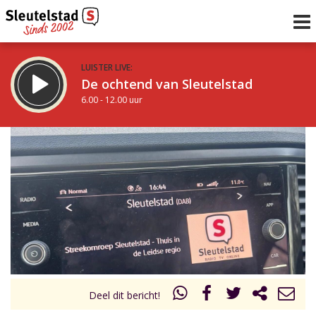
LUISTER LIVE:
De ochtend van Sleutelstad
6.00 - 12.00 uur
STRAKS:
De middag van Sleutelstad
12.00 - 18.00 uur
uur 1 van 0
Vorig uur
Volgend uur
Inklappen
Deel dit bericht!