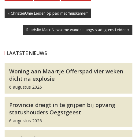
« ChristenUnie Leiden op pad met 'huiskamer'
Raadslid Marc Newsome wandelt langs stadsgrens Leiden »
LAATSTE NIEUWS
Woning aan Maartje Offerspad vier weken
dicht na explosie
6 augustus 2026
Provincie dreigt in te grijpen bij opvang
statushouders Oegstgeest
6 augustus 2026