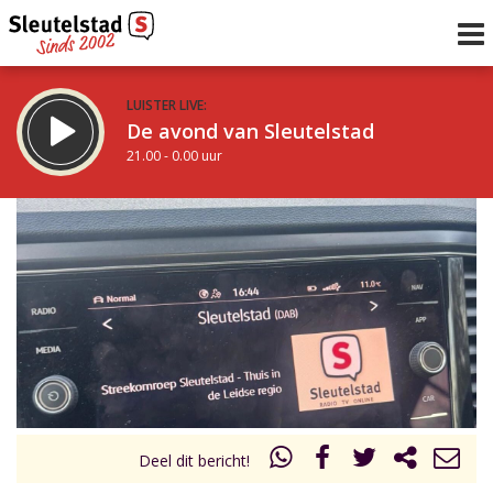
LUISTER LIVE:
De avond van Sleutelstad
21.00 - 0.00 uur
STRAKS:
De nacht van Sleutelstad
0.00 - 6.00 uur
uur 1 van 0
Vorig uur
Volgend uur
Inklappen
Deel dit bericht!