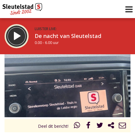
LUISTER LIVE:
De nacht van Sleutelstad
0.00 - 6.00 uur
STRAKS:
De ochtend van Sleutelstad
6.00 - 12.00 uur
uur 1 van 0
Vorig uur
Volgend uur
Inklappen
Deel dit bericht!