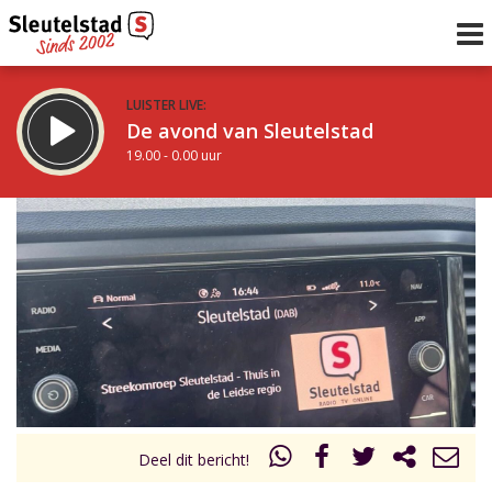
LUISTER LIVE:
De avond van Sleutelstad
19.00 - 0.00 uur
STRAKS:
De nacht van Sleutelstad
0.00 - 6.00 uur
uur 1 van 0
Vorig uur
Volgend uur
Inklappen
Deel dit bericht!