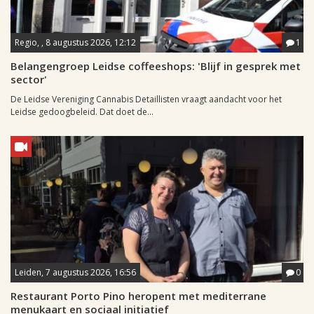
Regio, , 8 augustus 2026, 12:12
1
Belangengroep Leidse coffeeshops: 'Blijf in gesprek met
sector'
De Leidse Vereniging Cannabis Detaillisten vraagt aandacht voor het
Leidse gedoogbeleid. Dat doet de...
Leiden, 7 augustus 2026, 16:56
0
Restaurant Porto Pino heropent met mediterrane
menukaart en sociaal initiatief