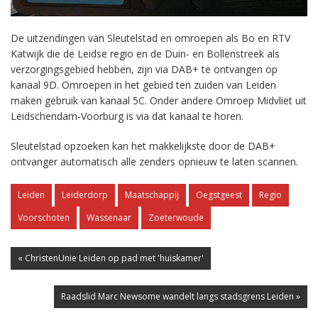
De uitzendingen van Sleutelstad en omroepen als Bo en RTV
Katwijk die de Leidse regio en de Duin- en Bollenstreek als
verzorgingsgebied hebben, zijn via DAB+ te ontvangen op
kanaal 9D. Omroepen in het gebied ten zuiden van Leiden
maken gebruik van kanaal 5C. Onder andere Omroep Midvliet uit
Leidschendam-Voorburg is via dat kanaal te horen.
Sleutelstad opzoeken kan het makkelijkste door de DAB+
ontvanger automatisch alle zenders opnieuw te laten scannen.
Leiden
Leiderdorp
Maatschappij
Oegstgeest
Regio
Voorschoten
Wassenaar
Zoeterwoude
« ChristenUnie Leiden op pad met 'huiskamer'
Raadslid Marc Newsome wandelt langs stadsgrens Leiden »