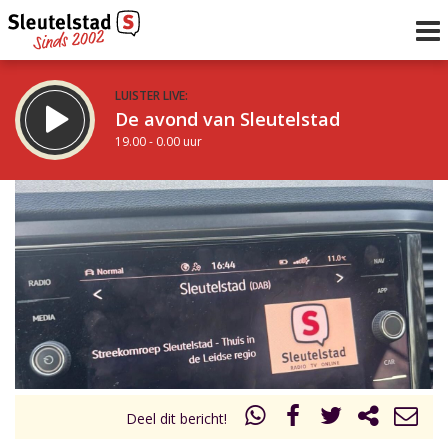
LUISTER LIVE:
De avond van Sleutelstad
19.00 - 0.00 uur
STRAKS:
De nacht van Sleutelstad
0.00 - 6.00 uur
uur 1 van 0
Vorig uur
Volgend uur
Inklappen
Deel dit bericht!