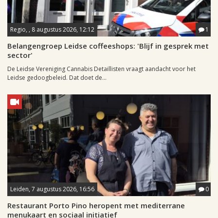
Regio, , 8 augustus 2026, 12:12
1
Belangengroep Leidse coffeeshops: 'Blijf in gesprek met
sector'
De Leidse Vereniging Cannabis Detaillisten vraagt aandacht voor het
Leidse gedoogbeleid. Dat doet de...
Leiden, 7 augustus 2026, 16:56
0
Restaurant Porto Pino heropent met mediterrane
menukaart en sociaal initiatief