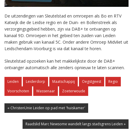
De uitzendingen van Sleutelstad en omroepen als Bo en RTV
Katwijk die de Leidse regio en de Duin- en Bollenstreek als
verzorgingsgebied hebben, zijn via DAB+ te ontvangen op
kanaal 9D. Omroepen in het gebied ten zuiden van Leiden
maken gebruik van kanaal 5C. Onder andere Omroep Midvliet uit
Leidschendam-Voorburg is via dat kanaal te horen.
Sleutelstad opzoeken kan het makkelijkste door de DAB+
ontvanger automatisch alle zenders opnieuw te laten scannen.
Leiden
Leiderdorp
Maatschappij
Oegstgeest
Regio
Voorschoten
Wassenaar
Zoeterwoude
« ChristenUnie Leiden op pad met 'huiskamer'
Raadslid Marc Newsome wandelt langs stadsgrens Leiden »