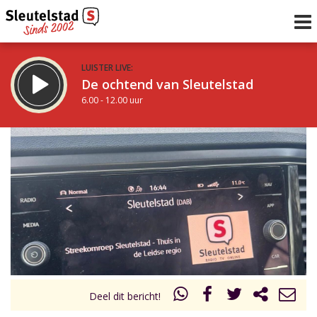
LUISTER LIVE:
De ochtend van Sleutelstad
6.00 - 12.00 uur
STRAKS:
De middag van Sleutelstad
12.00 - 19.00 uur
uur 1 van 0
Vorig uur
Volgend uur
Inklappen
Deel dit bericht!