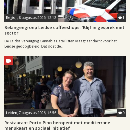
Regio, , 8 augustus 2026, 12:12
1
Belangengroep Leidse coffeeshops: 'Blijf in gesprek met
sector'
De Leidse Vereniging Cannabis Detaillisten vraagt aandacht voor het
Leidse gedoogbeleid. Dat doet de...
Leiden, 7 augustus 2026, 16:56
0
Restaurant Porto Pino heropent met mediterrane
menukaart en sociaal initiatief