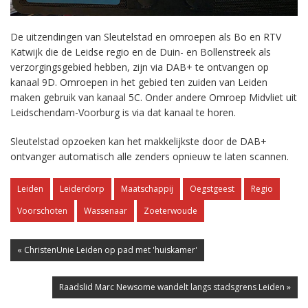
De uitzendingen van Sleutelstad en omroepen als Bo en RTV
Katwijk die de Leidse regio en de Duin- en Bollenstreek als
verzorgingsgebied hebben, zijn via DAB+ te ontvangen op
kanaal 9D. Omroepen in het gebied ten zuiden van Leiden
maken gebruik van kanaal 5C. Onder andere Omroep Midvliet uit
Leidschendam-Voorburg is via dat kanaal te horen.
Sleutelstad opzoeken kan het makkelijkste door de DAB+
ontvanger automatisch alle zenders opnieuw te laten scannen.
Leiden
Leiderdorp
Maatschappij
Oegstgeest
Regio
Voorschoten
Wassenaar
Zoeterwoude
« ChristenUnie Leiden op pad met 'huiskamer'
Raadslid Marc Newsome wandelt langs stadsgrens Leiden »