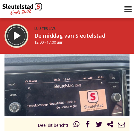
LUISTER LIVE:
De middag van Sleutelstad
12.00 - 17.00 uur
STRAKS:
Sleutelstad 30
17.00 - 19.00 uur
uur 1 van 0
Vorig uur
Volgend uur
Inklappen
Deel dit bericht!