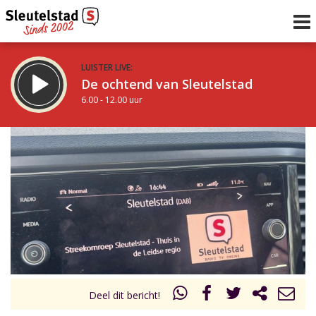
LUISTER LIVE:
De ochtend van Sleutelstad
6.00 - 12.00 uur
STRAKS:
De middag van Sleutelstad
12.00 - 17.00 uur
uur 1 van 0
Vorig uur
Volgend uur
Inklappen
Deel dit bericht!