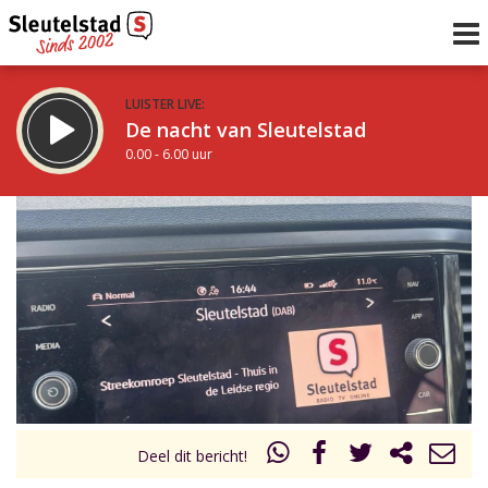
LUISTER LIVE:
De nacht van Sleutelstad
0.00 - 6.00 uur
STRAKS:
De ochtend van Sleutelstad
6.00 - 12.00 uur
uur 1 van 0
Vorig uur
Volgend uur
Inklappen
Deel dit bericht!