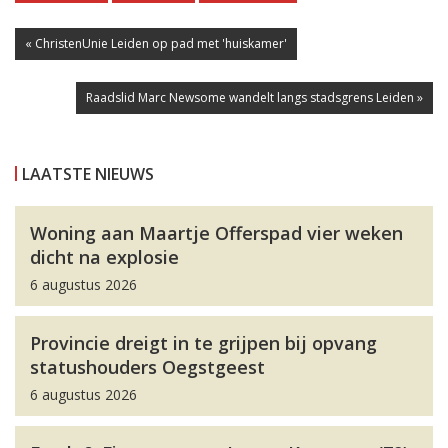
« ChristenUnie Leiden op pad met 'huiskamer'
Raadslid Marc Newsome wandelt langs stadsgrens Leiden »
LAATSTE NIEUWS
Woning aan Maartje Offerspad vier weken
dicht na explosie
6 augustus 2026
Provincie dreigt in te grijpen bij opvang
statushouders Oegstgeest
6 augustus 2026