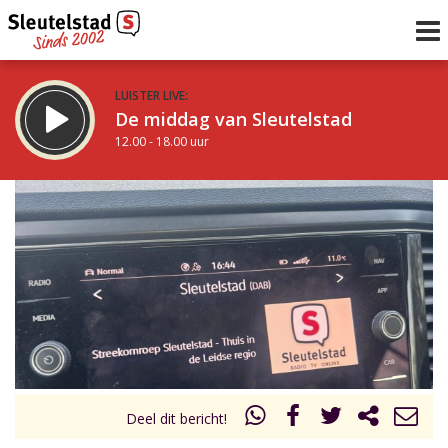
LUISTER LIVE:
De middag van Sleutelstad
12.00 - 18.00 uur
STRAKS:
De vrijdagavond met Keanu
18.00 - 19.00 uur
uur 1 van 0
Vorig uur
Volgend uur
Inklappen
Deel dit bericht!