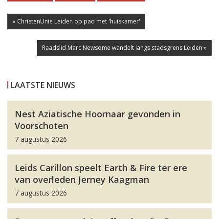
« ChristenUnie Leiden op pad met 'huiskamer'
Raadslid Marc Newsome wandelt langs stadsgrens Leiden »
LAATSTE NIEUWS
Nest Aziatische Hoornaar gevonden in
Voorschoten
7 augustus 2026
Leids Carillon speelt Earth & Fire ter ere
van overleden Jerney Kaagman
7 augustus 2026