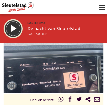
LUISTER LIVE:
De nacht van Sleutelstad
0.00 - 6.00 uur
STRAKS:
De ochtend van Sleutelstad
6.00 - 12.00 uur
uur 1 van 0
Vorig uur
Volgend uur
Inklappen
Deel dit bericht!