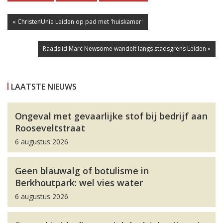
« ChristenUnie Leiden op pad met 'huiskamer'
Raadslid Marc Newsome wandelt langs stadsgrens Leiden »
LAATSTE NIEUWS
Ongeval met gevaarlijke stof bij bedrijf aan
Rooseveltstraat
6 augustus 2026
Geen blauwalg of botulisme in
Berkhoutpark: wel vies water
6 augustus 2026