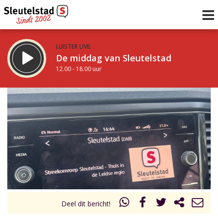
LUISTER LIVE:
De middag van Sleutelstad
12.00 - 18.00 uur
STRAKS:
De avond van Sleutelstad
18.00 - 19.00 uur
uur 1 van 0
Vorig uur
Volgend uur
Inklappen
Deel dit bericht!