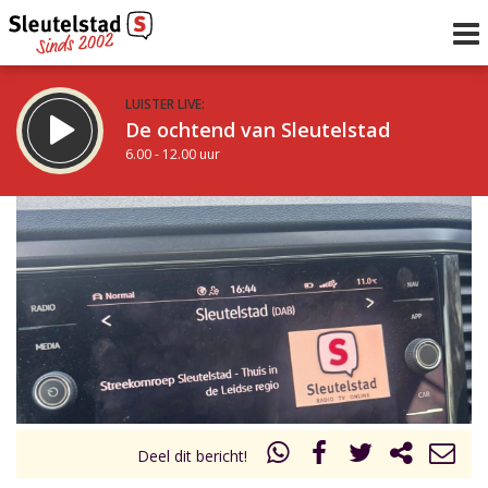
LUISTER LIVE:
De ochtend van Sleutelstad
6.00 - 12.00 uur
STRAKS:
De middag van Sleutelstad
12.00 - 19.00 uur
uur 1 van 0
Vorig uur
Volgend uur
Inklappen
Deel dit bericht!