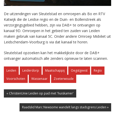
De uitzendingen van Sleutelstad en omroepen als Bo en RTV
Katwijk die de Leidse regio en de Duin- en Bollenstreek als
verzorgingsgebied hebben, zijn via DAB+ te ontvangen op
kanaal 9D. Omroepen in het gebied ten zuiden van Leiden
maken gebruik van kanaal 5C. Onder andere Omroep Midvliet uit
Leidschendam-Voorburg is via dat kanaal te horen.
Sleutelstad opzoeken kan het makkelijkste door de DAB+
ontvanger automatisch alle zenders opnieuw te laten scannen.
Leiden
Leiderdorp
Maatschappij
Oegstgeest
Regio
Voorschoten
Wassenaar
Zoeterwoude
« ChristenUnie Leiden op pad met 'huiskamer'
Raadslid Marc Newsome wandelt langs stadsgrens Leiden »