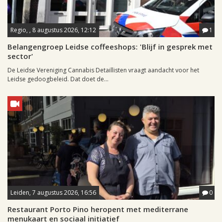
Regio, , 8 augustus 2026, 12:12
1
Belangengroep Leidse coffeeshops: 'Blijf in gesprek met
sector'
De Leidse Vereniging Cannabis Detaillisten vraagt aandacht voor het
Leidse gedoogbeleid. Dat doet de...
Leiden, 7 augustus 2026, 16:56
0
Restaurant Porto Pino heropent met mediterrane
menukaart en sociaal initiatief