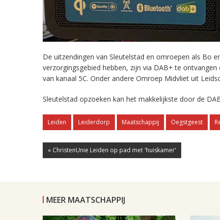
De uitzendingen van Sleutelstad en omroepen als Bo en 
verzorgingsgebied hebben, zijn via DAB+ te ontvangen
van kanaal 5C. Onder andere Omroep Midvliet uit Leids
Sleutelstad opzoeken kan het makkelijkste door de DAB
Leiden
Leiderdorp
Maatschappij
Oegstgeest
R
« ChristenUnie Leiden op pad met 'huiskamer'
MEER MAATSCHAPPIJ