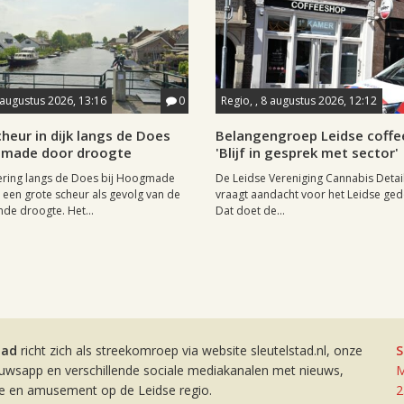
 augustus 2026, 13:16
0
Regio, , 8 augustus 2026, 12:12
heur in dijk langs de Does
Belangengroep Leidse coffe
gmade door droogte
'Blijf in gesprek met sector'
ering langs de Does bij Hoogmade
De Leidse Vereniging Cannabis Detail
een grote scheur als gevolg van de
vraagt aandacht voor het Leidse ge
de droogte. Het...
Dat doet de...
tad
richt zich als streekomroep via website sleutelstad.nl, onze
S
euwsapp en verschillende sociale mediakanalen met nieuws,
M
ie en amusement op de Leidse regio.
2