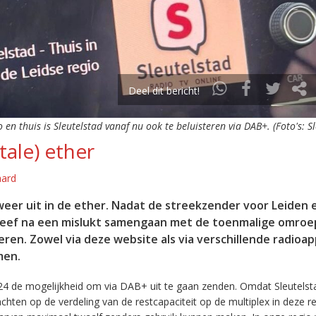
Deel dit bericht!
o en thuis is Sleutelstad vanaf nu ook te beluisteren via DAB+. (Foto's: S
tale) ether
aard
eer uit in de ether. Nadat de streekzender voor Leiden 
leef na een mislukt samengaan met de toenmalige omroep
eren. Zowel via deze website als via verschillende radioa
men.
24 de mogelijkheid om via DAB+ uit te gaan zenden. Omdat Sleutelst
en op de verdeling van de restcapaciteit op de multiplex in deze re