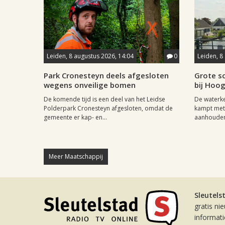
Leiden, 8 augustus 2026, 14:04
0
Leiden, 8
Park Cronesteyn deels afgesloten
Grote sc
wegens onveilige bomen
bij Hoo
De komende tijd is een deel van het Leidse
De waterk
Polderpark Cronesteyn afgesloten, omdat de
kampt met 
gemeente er kap- en...
aanhouden
Meer Maatschappij
Sleutels
gratis ni
informat