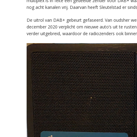
multiplex is in feite een gedeelde zender voor DAB+ w
nog acht kanalen vrij. Daarvan heeft Sleutelstad er sind
De uitrol van DAB+ gebeurt gefaseerd. Van oudsher werd 
december 2020 verplicht om nieuwe auto’s uit te rust
verder uitgebreid, waardoor de radiozenders ook binnens