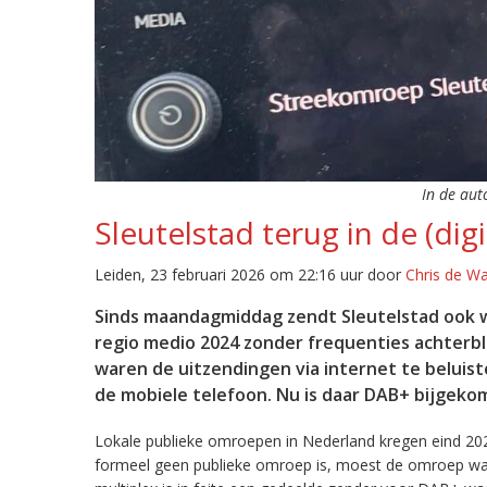
In de aut
Sleutelstad terug in de (digi
Leiden, 23 februari 2026 om 22:16 uur door
Chris de W
Sinds maandagmiddag zendt Sleutelstad ook w
regio medio 2024 zonder frequenties achterb
waren de uitzendingen via internet te beluist
de mobiele telefoon. Nu is daar DAB+ bijgeko
Lokale publieke omroepen in Nederland kregen eind 20
formeel geen publieke omroep is, moest de omroep wacht