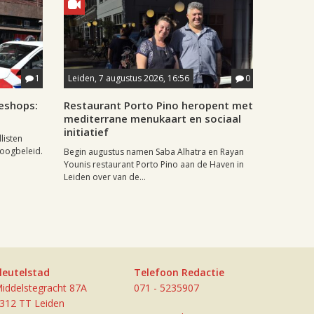
1
Leiden, 7 augustus 2026, 16:56
0
eshops:
Restaurant Porto Pino heropent met
mediterrane menukaart en sociaal
initiatief
listen
doogbeleid.
Begin augustus namen Saba Alhatra en Rayan
Younis restaurant Porto Pino aan de Haven in
Leiden over van de...
leutelstad
Telefoon Redactie
iddelstegracht 87A
071 - 5235907
312 TT Leiden