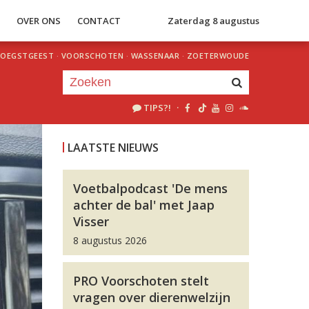
S
OVER ONS
CONTACT
Zaterdag 8 augustus
OEGSTGEEST
·
VOORSCHOTEN
·
WASSENAAR
·
ZOETERWOUDE
TIPS?!
·
Je luistert nu naar
uur 1 van 0
LAATSTE NIEUWS
«
Vorig uur
Volgend uur
»
Voetbalpodcast 'De mens
achter de bal' met Jaap
Visser
8 augustus 2026
PRO Voorschoten stelt
vragen over dierenwelzijn