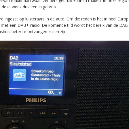
aarvan maximaal twaalf zenders gebruik kunnen maken. In onze regio
s deze week dus een in gebruik.
ingezet op luisteraars in de auto. Om die reden is het in heel Europ
en met een DAB+-radio. De komende tijd wordt het bereik van de DAB
huis beter te ontvangen zullen zijn.