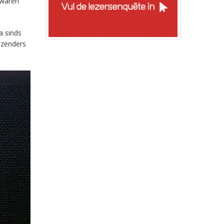
 waren
a sinds
-zenders