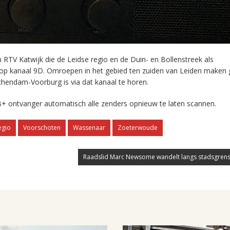
RTV Katwijk die de Leidse regio en de Duin- en Bollenstreek als
 op kanaal 9D. Omroepen in het gebied ten zuiden van Leiden maken 
chendam-Voorburg is via dat kanaal te horen.
+ ontvanger automatisch alle zenders opnieuw te laten scannen.
egio
Voorschoten
Wassenaar
Zoeterwoude
Raadslid Marc Newsome wandelt langs stadsgrens