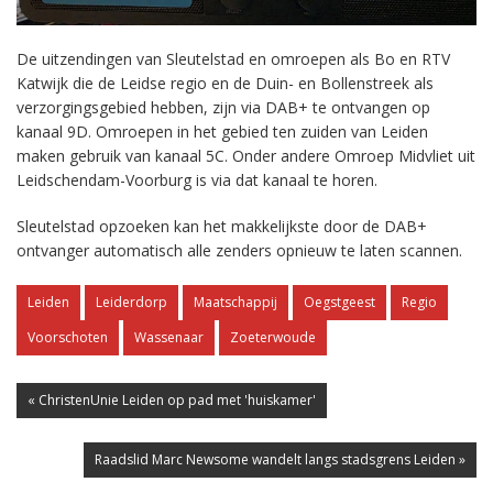
De uitzendingen van Sleutelstad en omroepen als Bo en RTV
Katwijk die de Leidse regio en de Duin- en Bollenstreek als
verzorgingsgebied hebben, zijn via DAB+ te ontvangen op
kanaal 9D. Omroepen in het gebied ten zuiden van Leiden
maken gebruik van kanaal 5C. Onder andere Omroep Midvliet uit
Leidschendam-Voorburg is via dat kanaal te horen.
Sleutelstad opzoeken kan het makkelijkste door de DAB+
ontvanger automatisch alle zenders opnieuw te laten scannen.
Leiden
Leiderdorp
Maatschappij
Oegstgeest
Regio
Voorschoten
Wassenaar
Zoeterwoude
« ChristenUnie Leiden op pad met 'huiskamer'
Raadslid Marc Newsome wandelt langs stadsgrens Leiden »