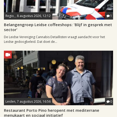
Regio, , 8 augustus 2026, 12:12
1
Belangengroep Leidse coffeeshops: 'Blijf in gesprek met
sector'
De Leidse Vereniging Cannabis Detaillisten vraagt aandacht voor het
Leidse gedoogbeleid. Dat doet de...
Leiden, 7 augustus 2026, 16:56
0
Restaurant Porto Pino heropent met mediterrane
menukaart en sociaal initiatief