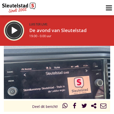
LUISTER LIVE:
De avond van Sleutelstad
19.00 - 0.00 uur
STRAKS:
De nacht van Sleutelstad
0.00 - 6.00 uur
uur 1 van 0
Vorig uur
Volgend uur
Inklappen
Deel dit bericht!