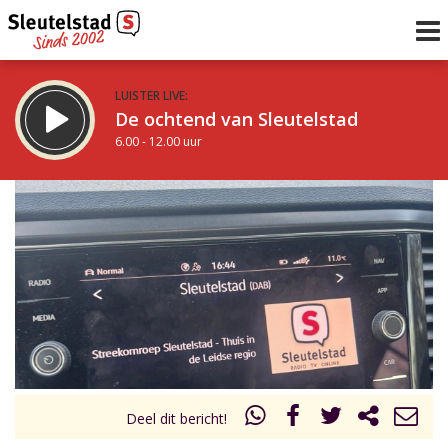
LUISTER LIVE:
De ochtend van Sleutelstad
6.00 - 12.00 uur
STRAKS:
De middag van Sleutelstad
12.00 - 18.00 uur
uur 1 van 0
Vorig uur
Volgend uur
Inklappen
Deel dit bericht!