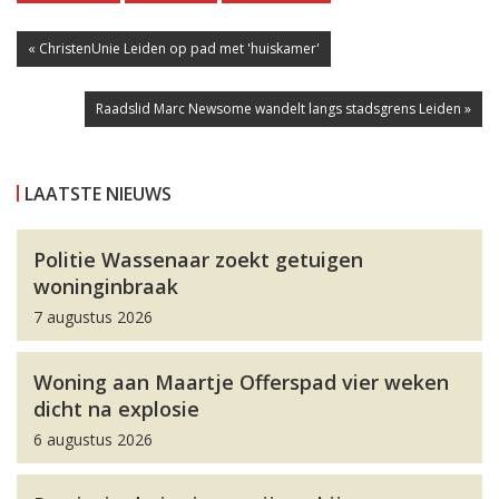
« ChristenUnie Leiden op pad met 'huiskamer'
Raadslid Marc Newsome wandelt langs stadsgrens Leiden »
LAATSTE NIEUWS
Politie Wassenaar zoekt getuigen
woninginbraak
7 augustus 2026
Woning aan Maartje Offerspad vier weken
dicht na explosie
6 augustus 2026