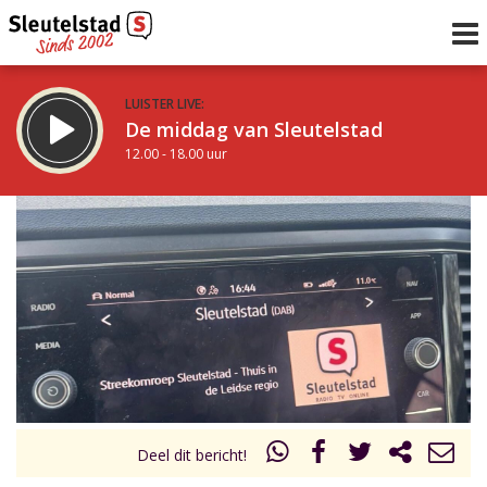
LUISTER LIVE:
De middag van Sleutelstad
12.00 - 18.00 uur
STRAKS:
De avond van Sleutelstad
18.00 - 21.00 uur
uur 1 van 0
Vorig uur
Volgend uur
Inklappen
Deel dit bericht!