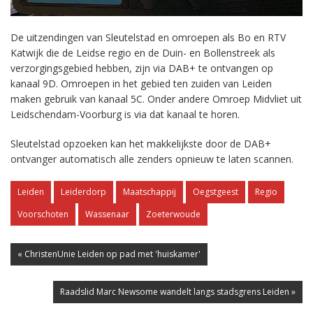
De uitzendingen van Sleutelstad en omroepen als Bo en RTV
Katwijk die de Leidse regio en de Duin- en Bollenstreek als
verzorgingsgebied hebben, zijn via DAB+ te ontvangen op
kanaal 9D. Omroepen in het gebied ten zuiden van Leiden
maken gebruik van kanaal 5C. Onder andere Omroep Midvliet uit
Leidschendam-Voorburg is via dat kanaal te horen.
Sleutelstad opzoeken kan het makkelijkste door de DAB+
ontvanger automatisch alle zenders opnieuw te laten scannen.
Leiden
Leiderdorp
Maatschappij
Oegstgeest
Regio
Voorschoten
Wassenaar
Zoeterwoude
« ChristenUnie Leiden op pad met 'huiskamer'
Raadslid Marc Newsome wandelt langs stadsgrens Leiden »