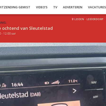
UITZENDING GEMIST
VIDEO’S
TV
ADVERTEREN
VACATURE
LEIDEN
·
LEIDERDORP
·
RAKS:
 ochtend van Sleutelstad
0 - 12.00 uur