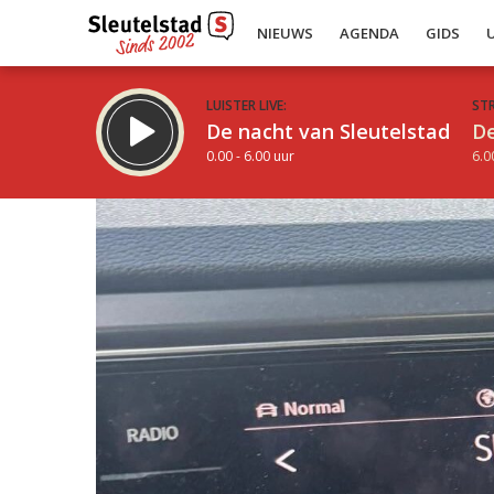
NIEUWS
AGENDA
GIDS
LUISTER LIVE:
ST
De nacht van Sleutelstad
De
0.00 - 6.00 uur
6.0
Inklappen