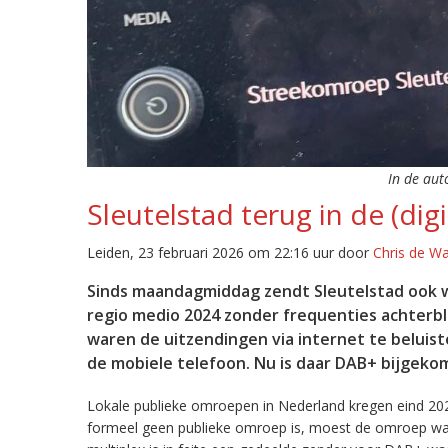
In de aut
Sleutelstad terug in de (digi
Leiden, 23 februari 2026 om 22:16 uur door
Chris de W
Sinds maandagmiddag zendt Sleutelstad ook w
regio medio 2024 zonder frequenties achterb
waren de uitzendingen via internet te beluist
de mobiele telefoon. Nu is daar DAB+ bijgeko
Lokale publieke omroepen in Nederland kregen eind 20
formeel geen publieke omroep is, moest de omroep wacht