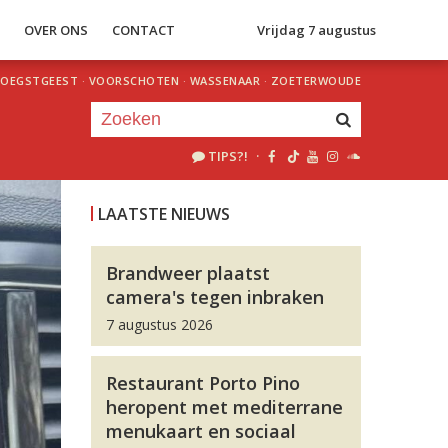
S
OVER ONS
CONTACT
Vrijdag 7 augustus
OEGSTGEEST
·
VOORSCHOTEN
·
WASSENAAR
·
ZOETERWOUDE
TIPS?!
·
Je luistert nu naar
uur 1 van 0
LAATSTE NIEUWS
«
Vorig uur
Volgend uur
»
Brandweer plaatst
camera's tegen inbraken
7 augustus 2026
Restaurant Porto Pino
heropent met mediterrane
menukaart en sociaal