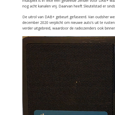
multiplex is in feite een gedeelde zender voor DAB+ w
nog acht kanalen vrij. Daarvan heeft Sleutelstad er sind
De uitrol van DAB+ gebeurt gefaseerd. Van oudsher werd 
december 2020 verplicht om nieuwe auto’s uit te rust
verder uitgebreid, waardoor de radiozenders ook binnens