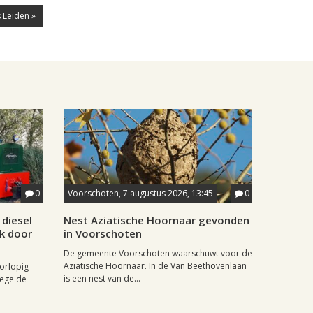
 Leiden »
0
Voorschoten, 7 augustus 2026, 13:45
0
diesel
Nest Aziatische Hoornaar gevonden
jk door
in Voorschoten
De gemeente Voorschoten waarschuwt voor de
Aziatische Hoornaar. In de Van Beethovenlaan
oorlopig
is een nest van de...
wege de