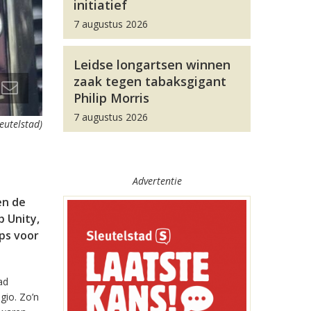
initiatief
7 augustus 2026
Leidse longartsen winnen
zaak tegen tabaksgigant
Philip Morris
7 augustus 2026
leutelstad)
Advertentie
en de
 Unity,
pps voor
ad
gio. Zo’n