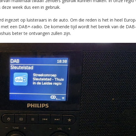
aarvan maximaal twaalf zenders gebruik kunnen maken. In onze regio
s deze week dus een in gebruik.
ingezet op luisteraars in de auto. Om die reden is het in heel Europ
en met een DAB+-radio. De komende tijd wordt het bereik van de DAB
huis beter te ontvangen zullen zijn.