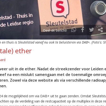
Deel dit bericht!
o en thuis is Sleutelstad vanaf nu ook te beluisteren via DAB+. (Foto's: S
tale) ether
aard
eer uit in de ether. Nadat de streekzender voor Leiden 
leef na een mislukt samengaan met de toenmalige omroep
eren. Zowel via deze website als via verschillende radioa
men.
24 de mogelijkheid om via DAB+ uit te gaan zenden. Omdat Sleutelst
en op de verdeling van de restcapaciteit op de multiplex in deze re