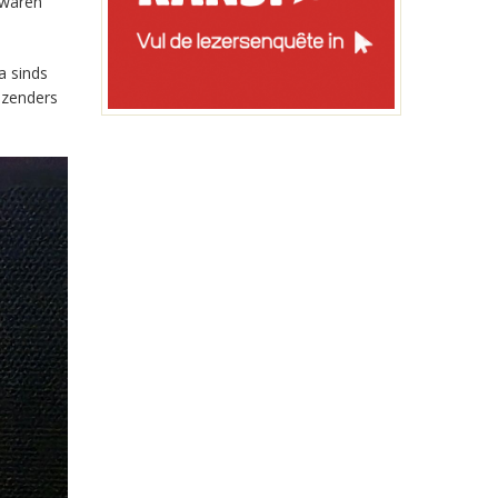
 waren
a sinds
-zenders