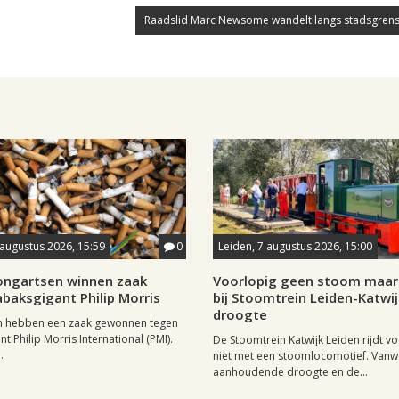
Raadslid Marc Newsome wandelt langs stadsgrens
 augustus 2026, 15:59
0
Leiden, 7 augustus 2026, 15:00
longartsen winnen zaak
Voorlopig geen stoom maar 
baksgigant Philip Morris
bij Stoomtrein Leiden-Katwi
droogte
n hebben een zaak gewonnen tegen
t Philip Morris International (PMI).
De Stoomtrein Katwijk Leiden rijdt v
.
niet met een stoomlocomotief. Van
aanhoudende droogte en de...