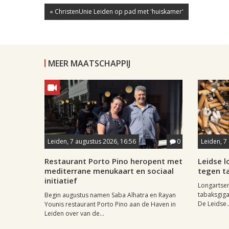
« ChristenUnie Leiden op pad met 'huiskamer'
MEER MAATSCHAPPIJ
Leiden, 7 augustus 2026, 16:56
0
Leiden, 7
Restaurant Porto Pino heropent met
Leidse 
mediterrane menukaart en sociaal
tegen ta
initiatief
Longartse
tabaksgigan
Begin augustus namen Saba Alhatra en Rayan
De Leidse..
Younis restaurant Porto Pino aan de Haven in
Leiden over van de...