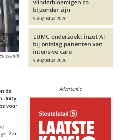
vlinderbloemigen zo
bijzonder zijn
9 augustus 2026
LUMC onderzoekt inzet AI
bij ontslag patiënten van
intensive care
leutelstad)
9 augustus 2026
Advertentie
en de
 Unity,
pps voor
ad
gio. Zo’n