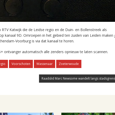
RTV Katwijk die de Leidse regio en de Duin- en Bollenstreek als
 op kanaal 9D. Omroepen in het gebied ten zuiden van Leiden maken 
chendam-Voorburg is via dat kanaal te horen.
+ ontvanger automatisch alle zenders opnieuw te laten scannen.
egio
Voorschoten
Wassenaar
Zoeterwoude
Raadslid Marc Newsome wandelt langs stadsgrens