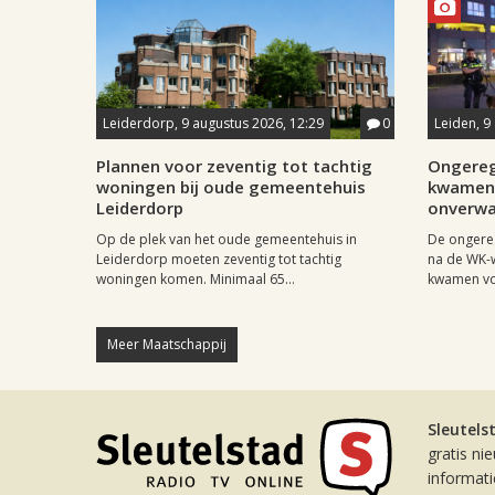
Leiderdorp, 9 augustus 2026, 12:29
0
Leiden, 9
Plannen voor zeventig tot tachtig
Ongereg
woningen bij oude gemeentehuis
kwamen 
Leiderdorp
onverwa
Op de plek van het oude gemeentehuis in
De ongere
Leiderdorp moeten zeventig tot tachtig
na de WK-
woningen komen. Minimaal 65...
kwamen vo
Meer Maatschappij
Sleutels
gratis ni
informat