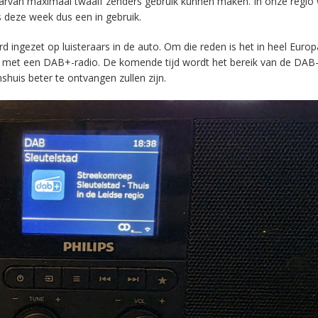
aarvan maximaal twaalf zenders gebruik kunnen maken. In onze regio
s deze week dus een in gebruik.
ingezet op luisteraars in de auto. Om die reden is het in heel Europ
en met een DAB+-radio. De komende tijd wordt het bereik van de DAB
huis beter te ontvangen zullen zijn.