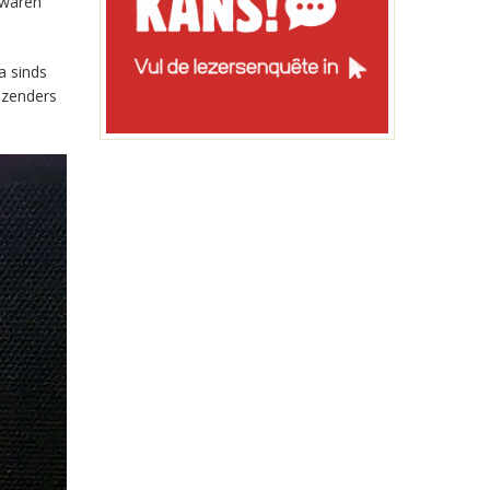
 waren
a sinds
-zenders