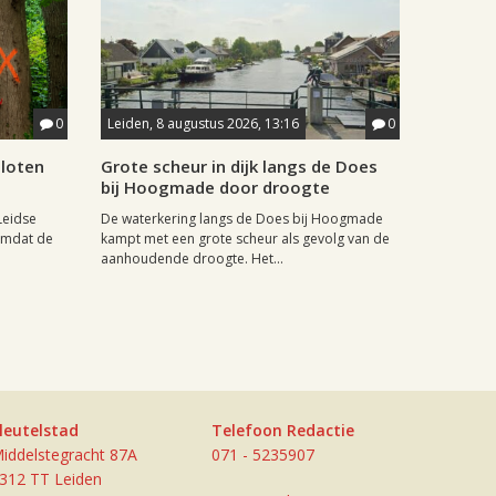
0
Leiden, 8 augustus 2026, 13:16
0
sloten
Grote scheur in dijk langs de Does
bij Hoogmade door droogte
Leidse
De waterkering langs de Does bij Hoogmade
omdat de
kampt met een grote scheur als gevolg van de
aanhoudende droogte. Het...
leutelstad
Telefoon Redactie
iddelstegracht 87A
071 - 5235907
312 TT Leiden