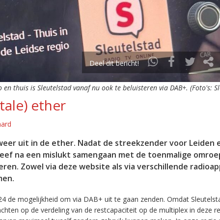
Deel dit bericht!
o en thuis is Sleutelstad vanaf nu ook te beluisteren via DAB+. (Foto's: S
tale) ether
aard
eer uit in de ether. Nadat de streekzender voor Leiden 
leef na een mislukt samengaan met de toenmalige omroep
eren. Zowel via deze website als via verschillende radioa
men.
24 de mogelijkheid om via DAB+ uit te gaan zenden. Omdat Sleutelst
en op de verdeling van de restcapaciteit op de multiplex in deze re