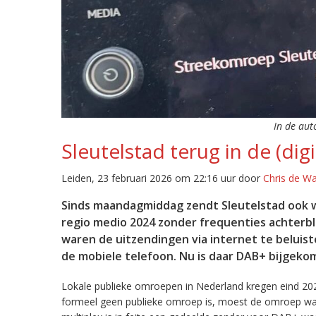
In de aut
Sleutelstad terug in de (digi
Leiden, 23 februari 2026 om 22:16 uur door
Chris de W
Sinds maandagmiddag zendt Sleutelstad ook w
regio medio 2024 zonder frequenties achterb
waren de uitzendingen via internet te beluist
de mobiele telefoon. Nu is daar DAB+ bijgeko
Lokale publieke omroepen in Nederland kregen eind 20
formeel geen publieke omroep is, moest de omroep wacht