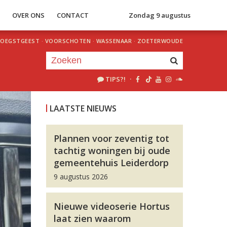
S
OVER ONS
CONTACT
Zondag 9 augustus
OEGSTGEEST
·
VOORSCHOTEN
·
WASSENAAR
·
ZOETERWOUDE
TIPS?!
·
Je luistert nu naar
uur 1 van 0
LAATSTE NIEUWS
«
Vorig uur
Volgend uur
»
Plannen voor zeventig tot
tachtig woningen bij oude
gemeentehuis Leiderdorp
9 augustus 2026
Nieuwe videoserie Hortus
laat zien waarom