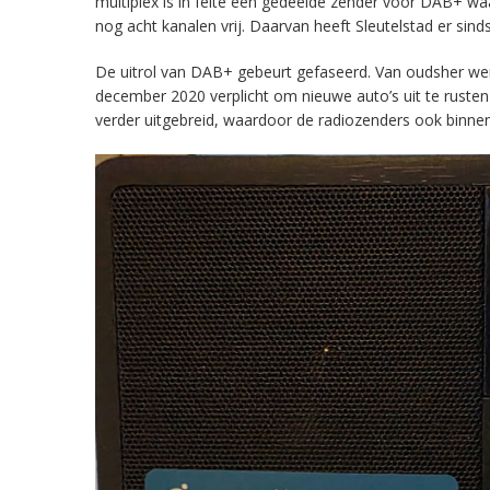
multiplex is in feite een gedeelde zender voor DAB+ w
nog acht kanalen vrij. Daarvan heeft Sleutelstad er sind
De uitrol van DAB+ gebeurt gefaseerd. Van oudsher werd 
december 2020 verplicht om nieuwe auto’s uit te rust
verder uitgebreid, waardoor de radiozenders ook binnens