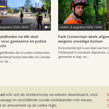
 augustus 2026, 09:03
0
Leiden, 8 augustus 2026, 14:04
eldheden na WK-duel
Park Cronesteyn deels afge
voor gemeente en politie
wegens onveilige bomen
cht
De komende tijd is een deel van het 
Polderpark Cronesteyn afgesloten, 
geldheden die in Leiden ontstonden
gemeente er kap- en...
wedstrijd tussen Marokko en Canada
or de...
tad
richt zich als streekomroep via website sleutelstad.nl, onze
S
euwsapp en verschillende sociale mediakanalen met nieuws,
M
ie en amusement op de Leidse regio.
2