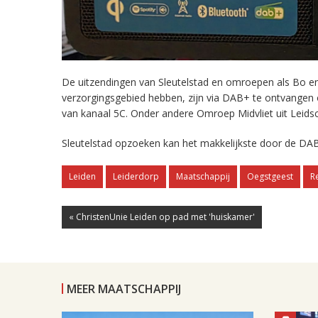
De uitzendingen van Sleutelstad en omroepen als Bo en 
verzorgingsgebied hebben, zijn via DAB+ te ontvangen
van kanaal 5C. Onder andere Omroep Midvliet uit Leids
Sleutelstad opzoeken kan het makkelijkste door de DAB
Leiden
Leiderdorp
Maatschappij
Oegstgeest
R
« ChristenUnie Leiden op pad met 'huiskamer'
MEER MAATSCHAPPIJ