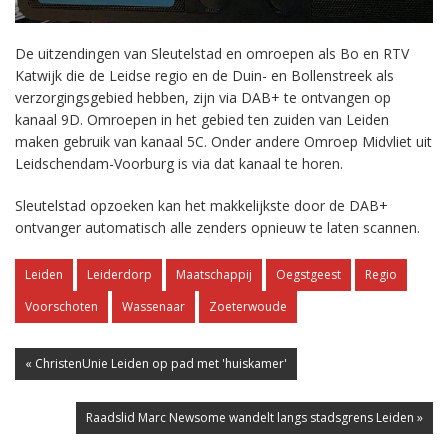
De uitzendingen van Sleutelstad en omroepen als Bo en RTV
Katwijk die de Leidse regio en de Duin- en Bollenstreek als
verzorgingsgebied hebben, zijn via DAB+ te ontvangen op
kanaal 9D. Omroepen in het gebied ten zuiden van Leiden
maken gebruik van kanaal 5C. Onder andere Omroep Midvliet uit
Leidschendam-Voorburg is via dat kanaal te horen.
Sleutelstad opzoeken kan het makkelijkste door de DAB+
ontvanger automatisch alle zenders opnieuw te laten scannen.
Leiden
Leiderdorp
Maatschappij
Oegstgeest
Regio
Voorschoten
Wassenaar
Zoeterwoude
« ChristenUnie Leiden op pad met 'huiskamer'
Raadslid Marc Newsome wandelt langs stadsgrens Leiden »