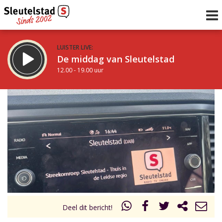
LUISTER LIVE:
De middag van Sleutelstad
12.00 - 19.00 uur
STRAKS:
De avond van Sleutelstad
19.00 - 22.00 uur
uur 1 van 0
Vorig uur
Volgend uur
Inklappen
Deel dit bericht!