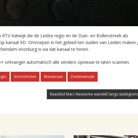
RTV Katwijk die de Leidse regio en de Duin- en Bollenstreek als
 op kanaal 9D. Omroepen in het gebied ten zuiden van Leiden maken 
chendam-Voorburg is via dat kanaal te horen.
+ ontvanger automatisch alle zenders opnieuw te laten scannen.
egio
Voorschoten
Wassenaar
Zoeterwoude
Raadslid Marc Newsome wandelt langs stadsgrens