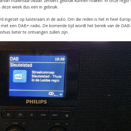
aarvan maximaal twaalf zenders gebruik kunnen maken. In onze regio
s deze week dus een in gebruik.
ingezet op luisteraars in de auto. Om die reden is het in heel Europ
en met een DAB+-radio. De komende tijd wordt het bereik van de DAB
huis beter te ontvangen zullen zijn.