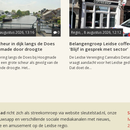
 augustus 2026, 13:16
0
Regio, , 8 augustus 2026, 12:12
heur in dijk langs de Does
Belangengroep Leidse coffe
gmade door droogte
'Blijf in gesprek met sector'
ering langs de Does bij Hoogmade
De Leidse Vereniging Cannabis Detail
een grote scheur als gevolg van de
vraagt aandacht voor het Leidse ge
de droogte. Het...
Dat doet de...
tad
richt zich als streekomroep via website sleutelstad.nl, onze
S
euwsapp en verschillende sociale mediakanalen met nieuws,
M
ie en amusement op de Leidse regio.
2