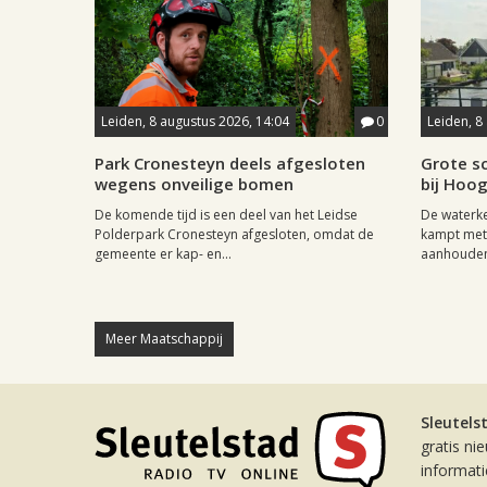
Leiden, 8 augustus 2026, 14:04
0
Leiden, 8
Park Cronesteyn deels afgesloten
Grote sc
wegens onveilige bomen
bij Hoo
De komende tijd is een deel van het Leidse
De waterk
Polderpark Cronesteyn afgesloten, omdat de
kampt met 
gemeente er kap- en...
aanhouden
Meer Maatschappij
Sleutels
gratis ni
informat