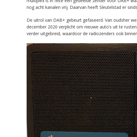
multiplex is in feite een gedeelde zender voor DAB+ w
nog acht kanalen vrij. Daarvan heeft Sleutelstad er sind
De uitrol van DAB+ gebeurt gefaseerd. Van oudsher werd 
december 2020 verplicht om nieuwe auto’s uit te rust
verder uitgebreid, waardoor de radiozenders ook binnens