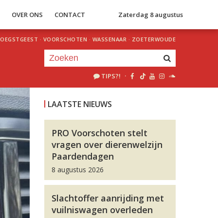
S
OVER ONS
CONTACT
Zaterdag 8 augustus
OEGSTGEEST
·
VOORSCHOTEN
·
WASSENAAR
·
ZOETERWOUDE
TIPS?!
·
Je luistert nu naar
uur 1 van 0
LAATSTE NIEUWS
«
Vorig uur
Volgend uur
»
PRO Voorschoten stelt
vragen over dierenwelzijn
Paardendagen
8 augustus 2026
Slachtoffer aanrijding met
vuilniswagen overleden