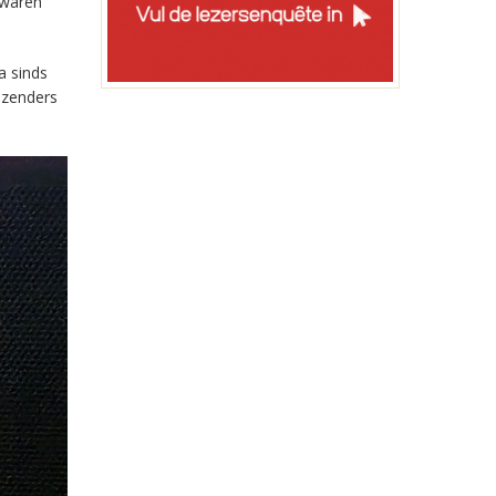
 waren
a sinds
-zenders