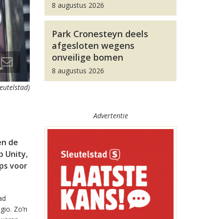
8 augustus 2026
Park Cronesteyn deels
afgesloten wegens
onveilige bomen
8 augustus 2026
leutelstad)
Advertentie
en de
 Unity,
pps voor
ad
gio. Zo’n