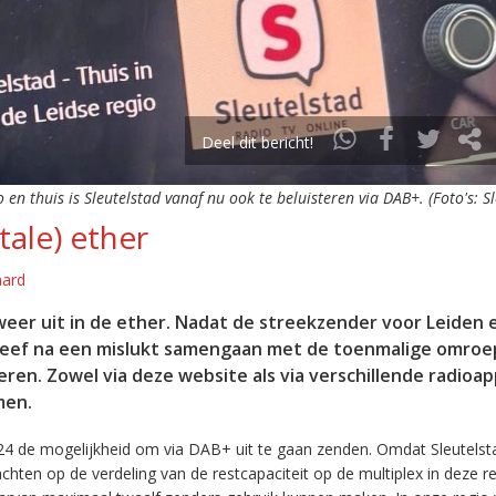
Deel dit bericht!
o en thuis is Sleutelstad vanaf nu ook te beluisteren via DAB+. (Foto's: S
tale) ether
aard
eer uit in de ether. Nadat de streekzender voor Leiden 
leef na een mislukt samengaan met de toenmalige omroep
eren. Zowel via deze website als via verschillende radioa
men.
24 de mogelijkheid om via DAB+ uit te gaan zenden. Omdat Sleutelst
en op de verdeling van de restcapaciteit op de multiplex in deze re