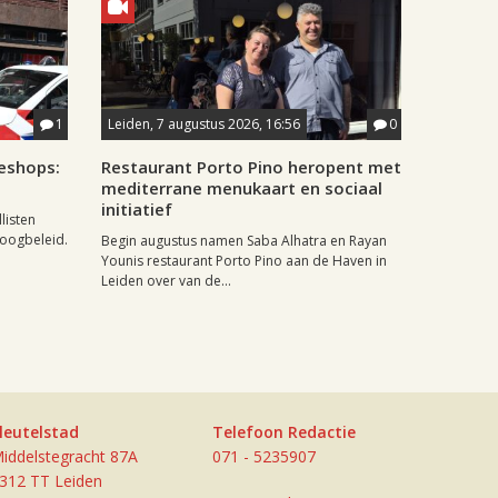
1
Leiden, 7 augustus 2026, 16:56
0
eshops:
Restaurant Porto Pino heropent met
mediterrane menukaart en sociaal
initiatief
listen
doogbeleid.
Begin augustus namen Saba Alhatra en Rayan
Younis restaurant Porto Pino aan de Haven in
Leiden over van de...
leutelstad
Telefoon Redactie
iddelstegracht 87A
071 - 5235907
312 TT Leiden