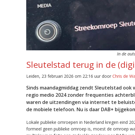
In de aut
Sleutelstad terug in de (digi
Leiden, 23 februari 2026 om 22:16 uur door
Chris de W
Sinds maandagmiddag zendt Sleutelstad ook w
regio medio 2024 zonder frequenties achterb
waren de uitzendingen via internet te beluist
de mobiele telefoon. Nu is daar DAB+ bijgeko
Lokale publieke omroepen in Nederland kregen eind 20
formeel geen publieke omroep is, moest de omroep wacht