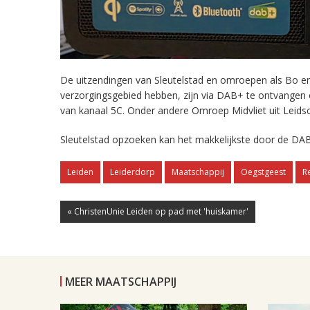
De uitzendingen van Sleutelstad en omroepen als Bo en 
verzorgingsgebied hebben, zijn via DAB+ te ontvangen
van kanaal 5C. Onder andere Omroep Midvliet uit Leids
Sleutelstad opzoeken kan het makkelijkste door de DAB
Leiden
Leiderdorp
Maatschappij
Oegstgeest
R
« ChristenUnie Leiden op pad met 'huiskamer'
MEER MAATSCHAPPIJ