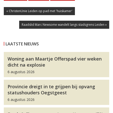
« ChristenUnie Leiden op pad met 'huiskamer'
Raadslid Marc Newsome wandelt langs stadsgrens Leiden »
LAATSTE NIEUWS
Woning aan Maartje Offerspad vier weken
dicht na explosie
6 augustus 2026
Provincie dreigt in te grijpen bij opvang
statushouders Oegstgeest
6 augustus 2026