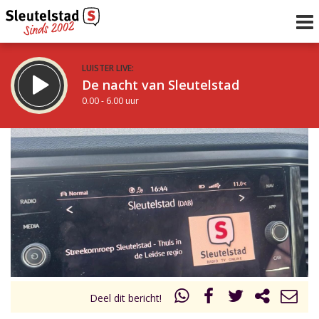
LUISTER LIVE:
De nacht van Sleutelstad
0.00 - 6.00 uur
STRAKS:
De ochtend van Sleutelstad
6.00 - 12.00 uur
uur 1 van 0
Vorig uur
Volgend uur
Inklappen
Deel dit bericht!