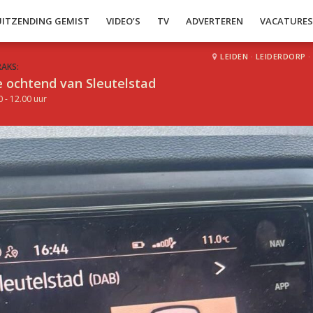
UITZENDING GEMIST
VIDEO’S
TV
ADVERTEREN
VACATURE
LEIDEN
·
LEIDERDORP
·
RAKS:
 ochtend van Sleutelstad
0 - 12.00 uur