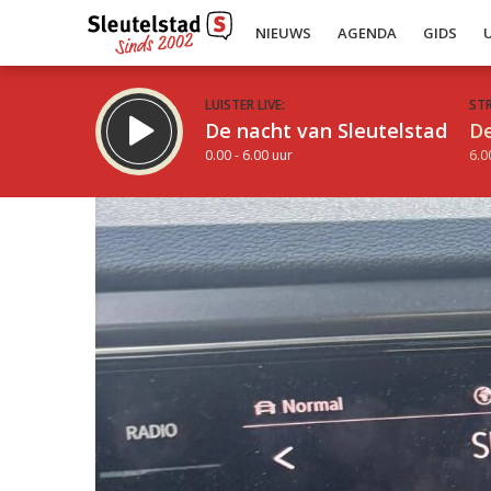
NIEUWS
AGENDA
GIDS
LUISTER LIVE:
ST
De nacht van Sleutelstad
De
0.00 - 6.00 uur
6.0
Inklappen