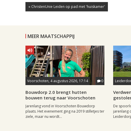
« ChristenUnie Leiden op pad met 'huiskamer'
MEER MAATSCHAPPIJ
Voorschoten, 4 augustus 2026, 17:14
0
Leiderdor
Bouwdorp 2.0 brengt hutten
Verdwen
bouwen terug naar Voorschoten
gestole
Jarenlang vond in Voorschoten Bouwdorp
De spoorl
plaats. Het evenement ging na 2019 stilletjes ter
jarenlang 
ziele, maar nu wordt...
Leiderdorp 