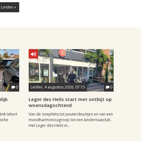
 Leiden »
0
Leiden, 4 augustus 2026, 07:15
0
lijk
Leger des Heils start met ontbijt op
woensdagochtend
ink tekort
Van de soepfiets tot peuterdeuntjes en van een
ische
mondharmonicagroep tot een kindernaaiclub.
Het Leger des Heils in...