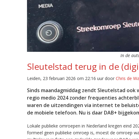
In de aut
Sleutelstad terug in de (digi
Leiden, 23 februari 2026 om 22:16 uur door
Chris de W
Sinds maandagmiddag zendt Sleutelstad ook w
regio medio 2024 zonder frequenties achterb
waren de uitzendingen via internet te beluist
de mobiele telefoon. Nu is daar DAB+ bijgeko
Lokale publieke omroepen in Nederland kregen eind 20
formeel geen publieke omroep is, moest de omroep wacht