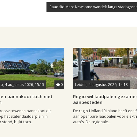
Raadslid Marc Newsome wandelt langs stadsgrens
p, 4 augustus 2026, 15:15
0
Leiden, 4 augustus 2026, 14:13
en pannakooi toch niet
Regio wil laadpalen gezamen
n
aanbesteden
oos verdwenen pannakooi die
De regio Holland Rijnland heeft een fl
op het Statendaalderplein in
aan openbare laadpalen voor elektr
stond, blijkt toch...
auto's. De regionale...