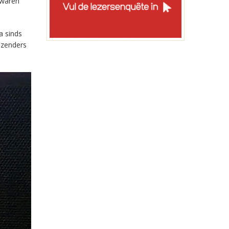
 waren
a sinds
-zenders