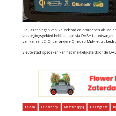
De uitzendingen van Sleutelstad en omroepen als Bo en 
verzorgingsgebied hebben, zijn via DAB+ te ontvangen
van kanaal 5C. Onder andere Omroep Midvliet uit Leids
Sleutelstad opzoeken kan het makkelijkste door de DAB
Leiden
Leiderdorp
Maatschappij
Oegstgeest
R