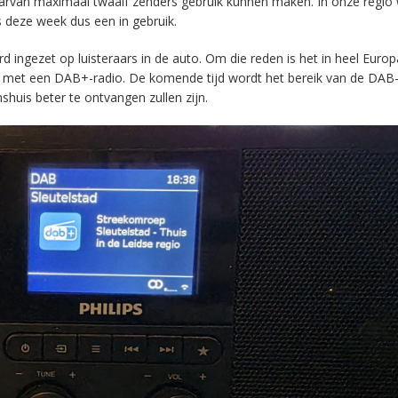
aarvan maximaal twaalf zenders gebruik kunnen maken. In onze regio
s deze week dus een in gebruik.
ingezet op luisteraars in de auto. Om die reden is het in heel Europ
en met een DAB+-radio. De komende tijd wordt het bereik van de DAB
huis beter te ontvangen zullen zijn.