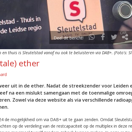
Deel dit bericht!
o en thuis is Sleutelstad vanaf nu ook te beluisteren via DAB+. (Foto's: S
tale) ether
aard
eer uit in de ether. Nadat de streekzender voor Leiden 
leef na een mislukt samengaan met de toenmalige omroep
eren. Zowel via deze website als via verschillende radioa
men.
24 de mogelijkheid om via DAB+ uit te gaan zenden. Omdat Sleutelst
en op de verdeling van de restcapaciteit op de multiplex in deze re