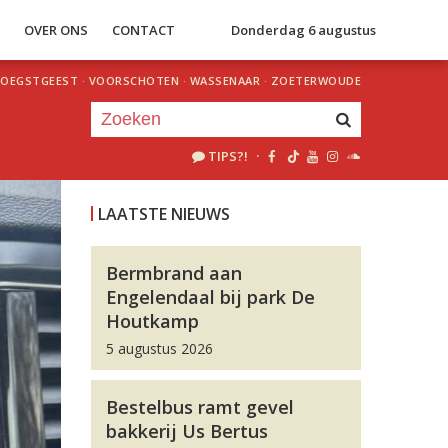
S
OVER ONS
CONTACT
Donderdag 6 augustus
OEGSTGEEST
·
VOORSCHOTEN
·
WASSENAAR
·
ZOETERWOUDE
TIPS?!
·
Je luistert nu naar
uur 1 van 0
LAATSTE NIEUWS
«
Vorig uur
Volgend uur
»
Bermbrand aan
Engelendaal bij park De
Houtkamp
5 augustus 2026
Bestelbus ramt gevel
bakkerij Us Bertus