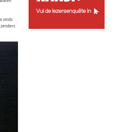
 waren
a sinds
-zenders