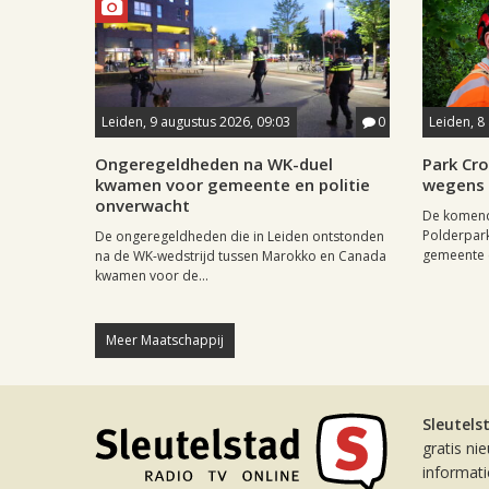
Leiden, 9 augustus 2026, 09:03
0
Leiden, 8
Ongeregeldheden na WK-duel
Park Cr
kwamen voor gemeente en politie
wegens 
onverwacht
De komende
Polderpar
De ongeregeldheden die in Leiden ontstonden
gemeente e
na de WK-wedstrijd tussen Marokko en Canada
kwamen voor de...
Meer Maatschappij
Sleutels
gratis ni
informat