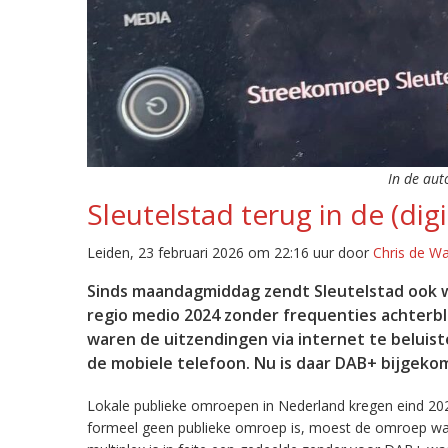
In de aut
Sleutelstad terug in de (digi
Leiden, 23 februari 2026 om 22:16 uur door
Chris de W
Sinds maandagmiddag zendt Sleutelstad ook w
regio medio 2024 zonder frequenties achterb
waren de uitzendingen via internet te beluist
de mobiele telefoon. Nu is daar DAB+ bijgeko
Lokale publieke omroepen in Nederland kregen eind 20
formeel geen publieke omroep is, moest de omroep wacht