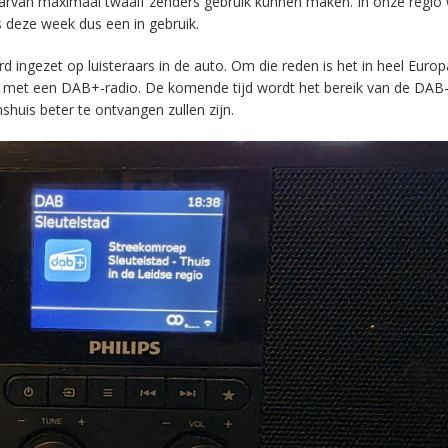
aarvan maximaal twaalf zenders gebruik kunnen maken. In onze regio
s deze week dus een in gebruik.
ingezet op luisteraars in de auto. Om die reden is het in heel Europ
en met een DAB+-radio. De komende tijd wordt het bereik van de DAB
huis beter te ontvangen zullen zijn.