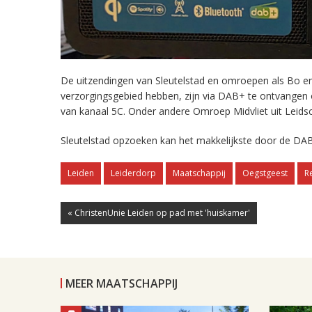
De uitzendingen van Sleutelstad en omroepen als Bo en 
verzorgingsgebied hebben, zijn via DAB+ te ontvangen
van kanaal 5C. Onder andere Omroep Midvliet uit Leids
Sleutelstad opzoeken kan het makkelijkste door de DAB
Leiden
Leiderdorp
Maatschappij
Oegstgeest
R
« ChristenUnie Leiden op pad met 'huiskamer'
MEER MAATSCHAPPIJ