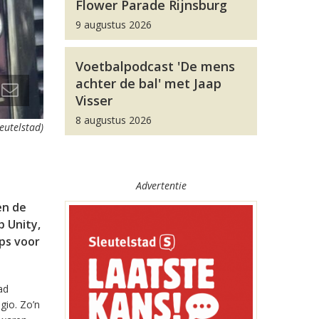
Flower Parade Rijnsburg
9 augustus 2026
Voetbalpodcast 'De mens
achter de bal' met Jaap
Visser
8 augustus 2026
leutelstad)
Advertentie
en de
 Unity,
pps voor
ad
gio. Zo’n