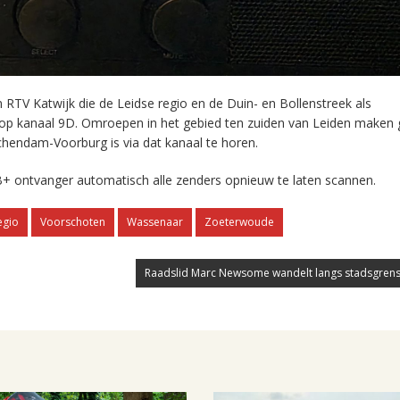
RTV Katwijk die de Leidse regio en de Duin- en Bollenstreek als
 op kanaal 9D. Omroepen in het gebied ten zuiden van Leiden maken 
chendam-Voorburg is via dat kanaal te horen.
+ ontvanger automatisch alle zenders opnieuw te laten scannen.
egio
Voorschoten
Wassenaar
Zoeterwoude
Raadslid Marc Newsome wandelt langs stadsgrens