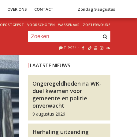
S
OVER ONS
CONTACT
Zondag 9 augustus
OEGSTGEEST
·
VOORSCHOTEN
·
WASSENAAR
·
ZOETERWOUDE
TIPS?!
·
Je luistert nu naar
uur 1 van 0
LAATSTE NIEUWS
«
Vorig uur
Volgend uur
»
Ongeregeldheden na WK-
duel kwamen voor
gemeente en politie
onverwacht
9 augustus 2026
Herhaling uitzending