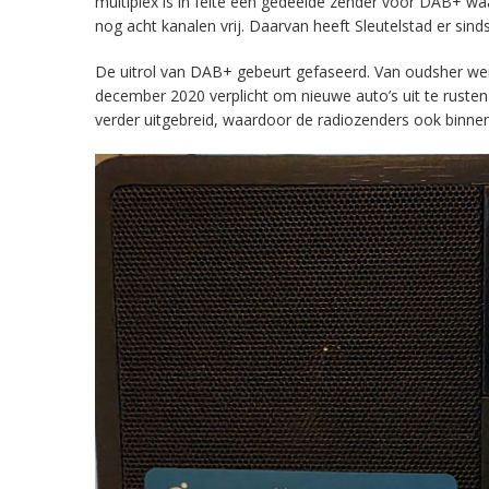
multiplex is in feite een gedeelde zender voor DAB+ w
nog acht kanalen vrij. Daarvan heeft Sleutelstad er sind
De uitrol van DAB+ gebeurt gefaseerd. Van oudsher werd 
december 2020 verplicht om nieuwe auto’s uit te rust
verder uitgebreid, waardoor de radiozenders ook binnens