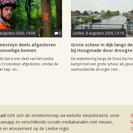
 augustus 2026, 14:04
0
Leiden, 8 augustus 2026, 13:16
onesteyn deels afgesloten
Grote scheur in dijk langs d
onveilige bomen
bij Hoogmade door droogte
 tijd is een deel van het Leidse
De waterkering langs de Does bij 
k Cronesteyn afgesloten, omdat de
kampt met een grote scheur als gevo
r kap- en...
aanhoudende droogte. Het...
tad
richt zich als streekomroep via website sleutelstad.nl, onze
S
euwsapp en verschillende sociale mediakanalen met nieuws,
M
ie en amusement op de Leidse regio.
2