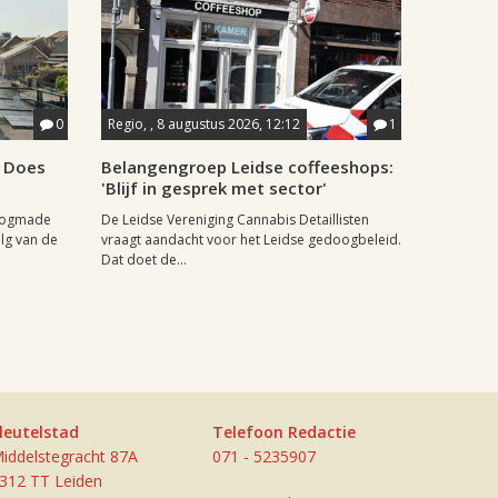
0
Regio, , 8 augustus 2026, 12:12
1
e Does
Belangengroep Leidse coffeeshops:
'Blijf in gesprek met sector'
Hoogmade
De Leidse Vereniging Cannabis Detaillisten
lg van de
vraagt aandacht voor het Leidse gedoogbeleid.
Dat doet de...
leutelstad
Telefoon Redactie
iddelstegracht 87A
071 - 5235907
312 TT Leiden