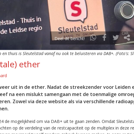
Deel dit bericht!
o en thuis is Sleutelstad vanaf nu ook te beluisteren via DAB+. (Foto's: S
tale) ether
aard
eer uit in de ether. Nadat de streekzender voor Leiden 
leef na een mislukt samengaan met de toenmalige omroep
eren. Zowel via deze website als via verschillende radioa
men.
24 de mogelijkheid om via DAB+ uit te gaan zenden. Omdat Sleutelst
en op de verdeling van de restcapaciteit op de multiplex in deze re