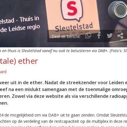
Deel dit bericht!
o en thuis is Sleutelstad vanaf nu ook te beluisteren via DAB+. (Foto's: S
tale) ether
aard
eer uit in de ether. Nadat de streekzender voor Leiden 
leef na een mislukt samengaan met de toenmalige omroep
eren. Zowel via deze website als via verschillende radioa
men.
24 de mogelijkheid om via DAB+ uit te gaan zenden. Omdat Sleutelst
en op de verdeling van de restcapaciteit op de multiplex in deze re