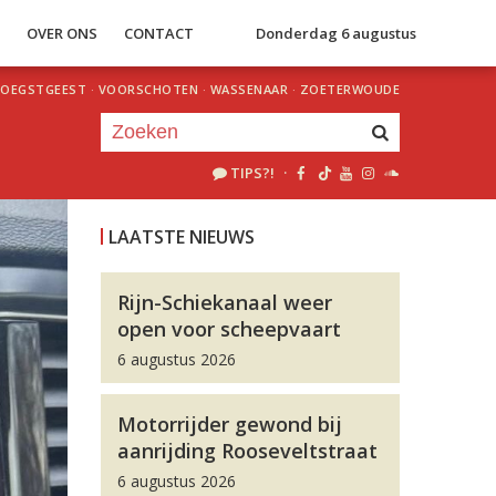
S
OVER ONS
CONTACT
Donderdag 6 augustus
OEGSTGEEST
·
VOORSCHOTEN
·
WASSENAAR
·
ZOETERWOUDE
TIPS?!
·
Je luistert nu naar
uur 1 van 0
LAATSTE NIEUWS
«
Vorig uur
Volgend uur
»
Rijn-Schiekanaal weer
open voor scheepvaart
6 augustus 2026
Motorrijder gewond bij
aanrijding Rooseveltstraat
6 augustus 2026