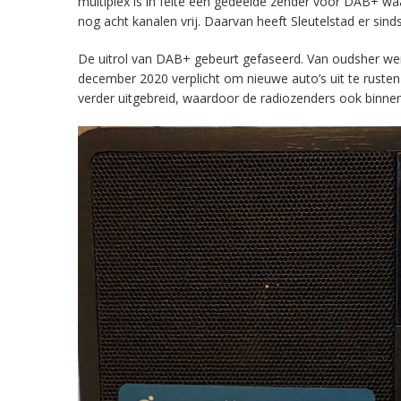
multiplex is in feite een gedeelde zender voor DAB+ w
nog acht kanalen vrij. Daarvan heeft Sleutelstad er sind
De uitrol van DAB+ gebeurt gefaseerd. Van oudsher werd 
december 2020 verplicht om nieuwe auto’s uit te rust
verder uitgebreid, waardoor de radiozenders ook binnens