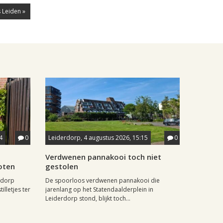
 Leiden »
4
0
Leiderdorp, 4 augustus 2026, 15:15
0
Verdwenen pannakooi toch niet
oten
gestolen
wdorp
De spoorloos verdwenen pannakooi die
illetjes ter
jarenlang op het Statendaalderplein in
Leiderdorp stond, blijkt toch...