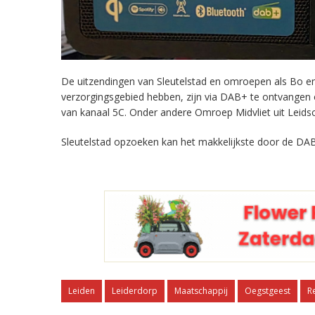
De uitzendingen van Sleutelstad en omroepen als Bo en 
verzorgingsgebied hebben, zijn via DAB+ te ontvangen
van kanaal 5C. Onder andere Omroep Midvliet uit Leids
Sleutelstad opzoeken kan het makkelijkste door de DAB
Leiden
Leiderdorp
Maatschappij
Oegstgeest
R