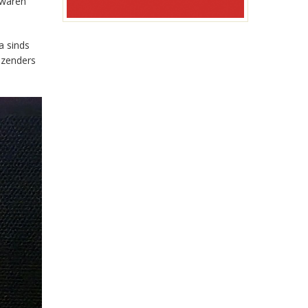
 waren
a sinds
-zenders