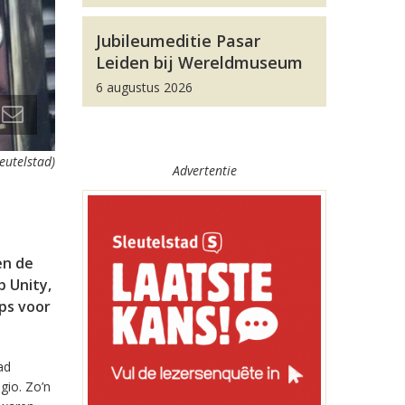
Jubileumeditie Pasar
Leiden bij Wereldmuseum
6 augustus 2026
leutelstad)
Advertentie
en de
 Unity,
pps voor
ad
gio. Zo’n