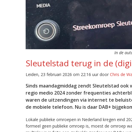
In de aut
Sleutelstad terug in de (digi
Leiden, 23 februari 2026 om 22:16 uur door
Chris de W
Sinds maandagmiddag zendt Sleutelstad ook w
regio medio 2024 zonder frequenties achterb
waren de uitzendingen via internet te beluist
de mobiele telefoon. Nu is daar DAB+ bijgeko
Lokale publieke omroepen in Nederland kregen eind 20
formeel geen publieke omroep is, moest de omroep wacht