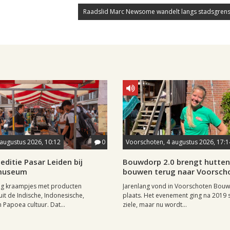
Raadslid Marc Newsome wandelt langs stadsgrens
 augustus 2026, 10:12
0
Voorschoten, 4 augustus 2026, 17:1
editie Pasar Leiden bij
Bouwdorp 2.0 brengt hutten
museum
bouwen terug naar Voorsch
tig kraampjes met producten
Jarenlang vond in Voorschoten Bou
uit de Indische, Indonesische,
plaats. Het evenement ging na 2019 st
 Papoea cultuur. Dat...
ziele, maar nu wordt...