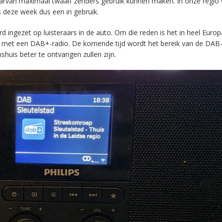
aarvan maximaal twaalf zenders gebruik kunnen maken. In onze regio
s deze week dus een in gebruik.
ingezet op luisteraars in de auto. Om die reden is het in heel Europ
en met een DAB+-radio. De komende tijd wordt het bereik van de DAB
huis beter te ontvangen zullen zijn.