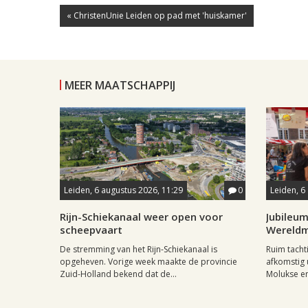
« ChristenUnie Leiden op pad met 'huiskamer'
MEER MAATSCHAPPIJ
Leiden, 6 augustus 2026, 11:29
0
Leiden, 6
Rijn-Schiekanaal weer open voor
Jubileum
scheepvaart
Wereld
De stremming van het Rijn-Schiekanaal is
Ruim tach
opgeheven. Vorige week maakte de provincie
afkomstig 
Zuid-Holland bekend dat de...
Molukse en