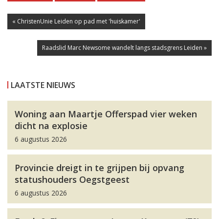
« ChristenUnie Leiden op pad met 'huiskamer'
Raadslid Marc Newsome wandelt langs stadsgrens Leiden »
LAATSTE NIEUWS
Woning aan Maartje Offerspad vier weken
dicht na explosie
6 augustus 2026
Provincie dreigt in te grijpen bij opvang
statushouders Oegstgeest
6 augustus 2026