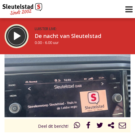
LUISTER LIVE:
De nacht van Sleutelstad
0.00 - 6.00 uur
STRAKS:
De ochtend van Sleutelstad
6.00 - 12.00 uur
uur 1 van 0
Vorig uur
Volgend uur
Inklappen
Deel dit bericht!