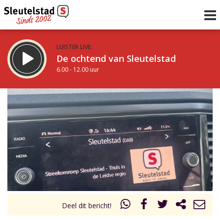
LUISTER LIVE:
De ochtend van Sleutelstad
6.00 - 12.00 uur
STRAKS:
De middag van Sleutelstad
12.00 - 17.00 uur
uur 1 van 0
Vorig uur
Volgend uur
Inklappen
Deel dit bericht!