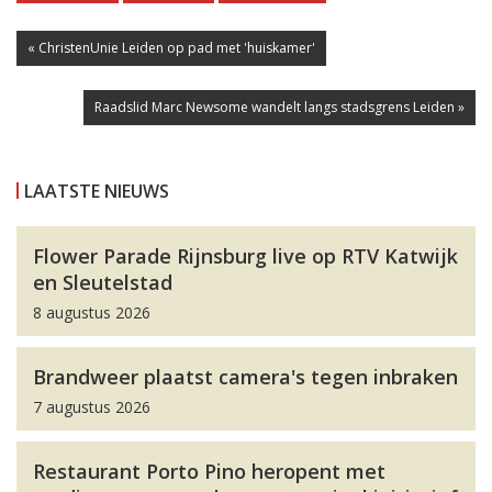
« ChristenUnie Leiden op pad met 'huiskamer'
Raadslid Marc Newsome wandelt langs stadsgrens Leiden »
LAATSTE NIEUWS
Flower Parade Rijnsburg live op RTV Katwijk
en Sleutelstad
8 augustus 2026
Brandweer plaatst camera's tegen inbraken
7 augustus 2026
Restaurant Porto Pino heropent met