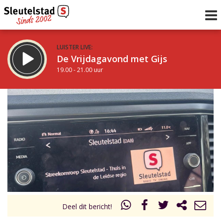
LUISTER LIVE:
De Vrijdagavond met Gijs
19.00 - 21.00 uur
STRAKS:
De avond van Sleutelstad
21.00 - 0.00 uur
uur 1 van 0
Vorig uur
Volgend uur
Inklappen
Deel dit bericht!