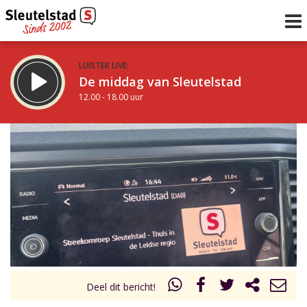
LUISTER LIVE:
De middag van Sleutelstad
12.00 - 18.00 uur
STRAKS:
De avond van Sleutelstad
18.00 - 21.00 uur
uur 1 van 0
Vorig uur
Volgend uur
Inklappen
Deel dit bericht!