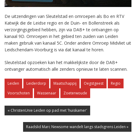
De uitzendingen van Sleutelstad en omroepen als Bo en RTV
Katwijk die de Leidse regio en de Duin- en Bollenstreek als
verzorgingsgebied hebben, zijn via DAB+ te ontvangen op
kanaal 9D. Omroepen in het gebied ten zuiden van Leiden
maken gebruik van kanaal 5C. Onder andere Omroep Midvliet uit
Leidschendam-Voorburg is via dat kanaal te horen.
Sleutelstad opzoeken kan het makkelijkste door de DAB+
ontvanger automatisch alle zenders opnieuw te laten scannen.
Leiden
Leiderdorp
Maatschappij
Oegstgeest
Regio
Voorschoten
Wassenaar
Zoeterwoude
« ChristenUnie Leiden op pad met 'huiskamer'
Raadslid Marc Newsome wandelt langs stadsgrens Leiden »