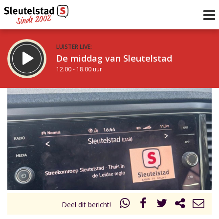
LUISTER LIVE:
De middag van Sleutelstad
12.00 - 18.00 uur
STRAKS:
De vrijdagavond met Keanu
18.00 - 19.00 uur
uur 1 van 0
Vorig uur
Volgend uur
Inklappen
Deel dit bericht!