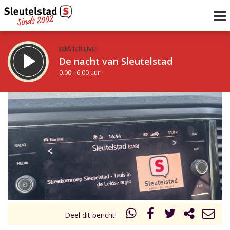
LUISTER LIVE:
De nacht van Sleutelstad
0.00 - 6.00 uur
STRAKS:
De ochtend van Sleutelstad
6.00 - 12.00 uur
uur 1 van 0
Vorig uur
Volgend uur
Inklappen
Deel dit bericht!