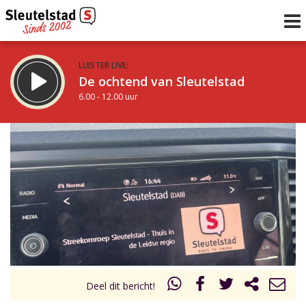
LUISTER LIVE:
De ochtend van Sleutelstad
6.00 - 12.00 uur
STRAKS:
De middag van Sleutelstad
12.00 - 17.00 uur
uur 1 van 0
Vorig uur
Volgend uur
Inklappen
Deel dit bericht!