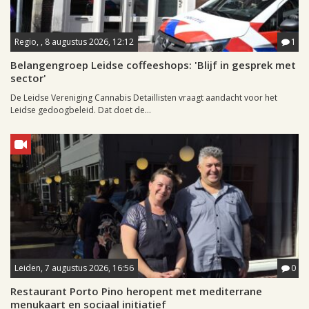
Regio, , 8 augustus 2026, 12:12
1
Belangengroep Leidse coffeeshops: 'Blijf in gesprek met
sector'
De Leidse Vereniging Cannabis Detaillisten vraagt aandacht voor het
Leidse gedoogbeleid. Dat doet de...
Leiden, 7 augustus 2026, 16:56
0
Restaurant Porto Pino heropent met mediterrane
menukaart en sociaal initiatief