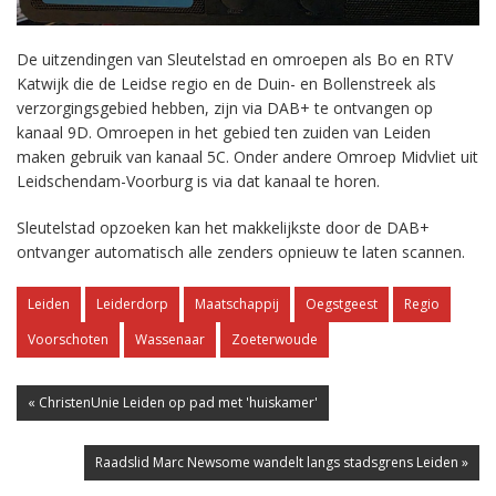
De uitzendingen van Sleutelstad en omroepen als Bo en RTV
Katwijk die de Leidse regio en de Duin- en Bollenstreek als
verzorgingsgebied hebben, zijn via DAB+ te ontvangen op
kanaal 9D. Omroepen in het gebied ten zuiden van Leiden
maken gebruik van kanaal 5C. Onder andere Omroep Midvliet uit
Leidschendam-Voorburg is via dat kanaal te horen.
Sleutelstad opzoeken kan het makkelijkste door de DAB+
ontvanger automatisch alle zenders opnieuw te laten scannen.
Leiden
Leiderdorp
Maatschappij
Oegstgeest
Regio
Voorschoten
Wassenaar
Zoeterwoude
« ChristenUnie Leiden op pad met 'huiskamer'
Raadslid Marc Newsome wandelt langs stadsgrens Leiden »