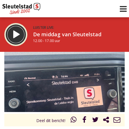
LUISTER LIVE:
De middag van Sleutelstad
12.00 - 17.00 uur
STRAKS:
Sleutelstad 30
17.00 - 19.00 uur
uur 1 van 0
Vorig uur
Volgend uur
Inklappen
Deel dit bericht!