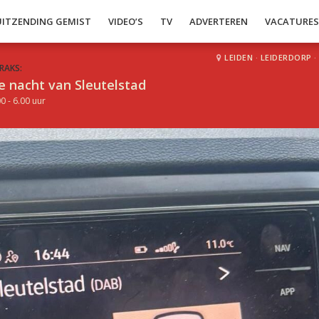
UITZENDING GEMIST
VIDEO’S
TV
ADVERTEREN
VACATURE
LEIDEN
·
LEIDERDORP
·
RAKS:
e nacht van Sleutelstad
0 - 6.00 uur