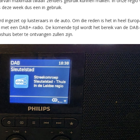
aarvan maximaal twaalf zenders gebruik kunnen maken. In onze regio
s deze week dus een in gebruik.
ingezet op luisteraars in de auto. Om die reden is het in heel Europ
en met een DAB+-radio. De komende tijd wordt het bereik van de DAB
huis beter te ontvangen zullen zijn.