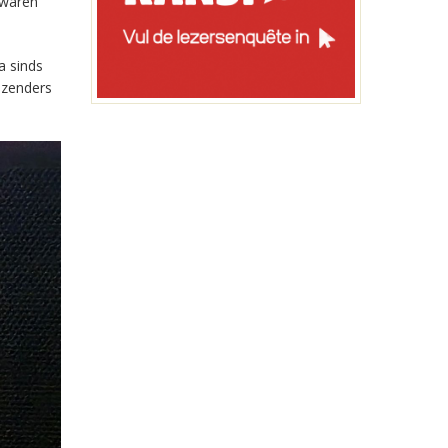
 waren
a sinds
-zenders