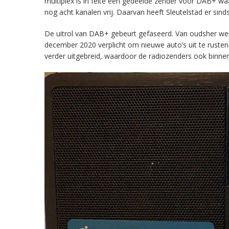
multiplex is in feite een gedeelde zender voor DAB+ w
nog acht kanalen vrij. Daarvan heeft Sleutelstad er sind
De uitrol van DAB+ gebeurt gefaseerd. Van oudsher werd 
december 2020 verplicht om nieuwe auto’s uit te rust
verder uitgebreid, waardoor de radiozenders ook binnens