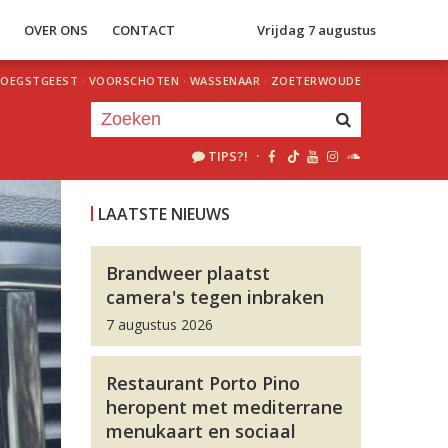
S
OVER ONS
CONTACT
Vrijdag 7 augustus
OEGSTGEEST
·
VOORSCHOTEN
·
WASSENAAR
·
ZOETERWOUDE
TIPS?!
·
Je luistert nu naar
uur 1 van 0
LAATSTE NIEUWS
«
Vorig uur
Volgend uur
»
Brandweer plaatst
camera's tegen inbraken
7 augustus 2026
Restaurant Porto Pino
heropent met mediterrane
menukaart en sociaal