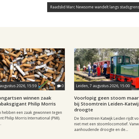
Raadslid Marc Newsome wandelt langs stadsgrens
 augustus 2026, 15:59
0
Leiden, 7 augustus 2026, 15:00
longartsen winnen zaak
Voorlopig geen stoom maar 
baksgigant Philip Morris
bij Stoomtrein Leiden-Katwi
droogte
n hebben een zaak gewonnen tegen
t Philip Morris International (PMI).
De Stoomtrein Katwijk Leiden rijdt v
.
niet met een stoomlocomotief. Van
aanhoudende droogte en de...