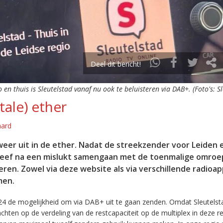
Deel dit bericht!
o en thuis is Sleutelstad vanaf nu ook te beluisteren via DAB+. (Foto's: S
tale) ether
aard
eer uit in de ether. Nadat de streekzender voor Leiden 
leef na een mislukt samengaan met de toenmalige omroep
eren. Zowel via deze website als via verschillende radioa
men.
24 de mogelijkheid om via DAB+ uit te gaan zenden. Omdat Sleutelst
en op de verdeling van de restcapaciteit op de multiplex in deze re