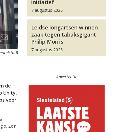
initiatief
7 augustus 2026
Leidse longartsen winnen
zaak tegen tabaksgigant
Philip Morris
7 augustus 2026
leutelstad)
Advertentie
en de
 Unity,
pps voor
ad
gio. Zo’n