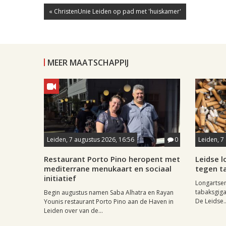
« ChristenUnie Leiden op pad met 'huiskamer'
MEER MAATSCHAPPIJ
Leiden, 7 augustus 2026, 16:56
0
Leiden, 7
Restaurant Porto Pino heropent met
Leidse 
mediterrane menukaart en sociaal
tegen ta
initiatief
Longartse
tabaksgigan
Begin augustus namen Saba Alhatra en Rayan
De Leidse..
Younis restaurant Porto Pino aan de Haven in
Leiden over van de...