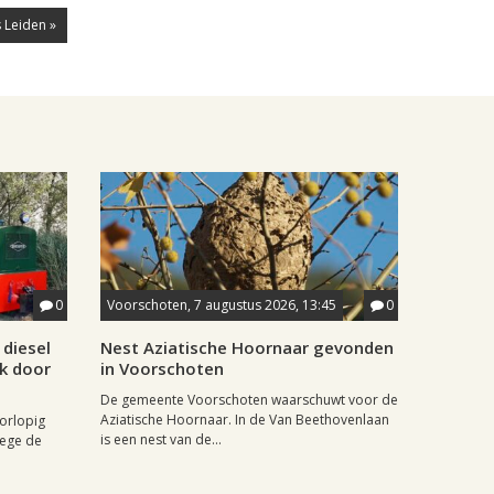
 Leiden »
0
Voorschoten, 7 augustus 2026, 13:45
0
diesel
Nest Aziatische Hoornaar gevonden
jk door
in Voorschoten
De gemeente Voorschoten waarschuwt voor de
Aziatische Hoornaar. In de Van Beethovenlaan
oorlopig
is een nest van de...
wege de