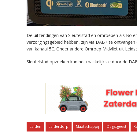
De uitzendingen van Sleutelstad en omroepen als Bo en 
verzorgingsgebied hebben, zijn via DAB+ te ontvangen
van kanaal 5C. Onder andere Omroep Midvliet uit Leids
Sleutelstad opzoeken kan het makkelijkste door de DAB
Leiden
Leiderdorp
Maatschappij
Oegstgeest
R