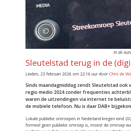
In de aut
Sleutelstad terug in de (digi
Leiden, 23 februari 2026 om 22:16 uur door
Chris de W
Sinds maandagmiddag zendt Sleutelstad ook w
regio medio 2024 zonder frequenties achterb
waren de uitzendingen via internet te beluist
de mobiele telefoon. Nu is daar DAB+ bijgeko
Lokale publieke omroepen in Nederland kregen eind 20
formeel geen publieke omroep is, moest de omroep wacht