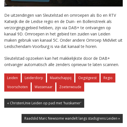
De uitzendingen van Sleutelstad en omroepen als Bo en RTV
Katwijk die de Leidse regio en de Duin- en Bollenstreek als
verzorgingsgebied hebben, zijn via DAB+ te ontvangen op
kanaal 9D. Omroepen in het gebied ten zuiden van Leiden
maken gebruik van kanaal 5C. Onder andere Omroep Midvliet uit
Leidschendam-Voorburg is via dat kanaal te horen.
Sleutelstad opzoeken kan het makkelijkste door de DAB+
ontvanger automatisch alle zenders opnieuw te laten scannen.
Leiden
Leiderdorp
Maatschappij
Oegstgeest
Regio
Voorschoten
Wassenaar
Zoeterwoude
« ChristenUnie Leiden op pad met 'huiskamer'
Raadslid Marc Newsome wandelt langs stadsgrens Leiden »