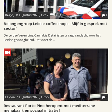
Regio, , 8 augustus 2026, 12:12
1
Belangengroep Leidse coffeeshops: 'Blijf in gesprek met
sector'
De Leidse Vereniging Cannabis Detaillisten vraagt aandacht voor het
Leidse gedoogbeleid. Dat doet de...
Leiden, 7 augustus 2026, 16:56
0
Restaurant Porto Pino heropent met mediterrane
menukaart en sociaal initiatief