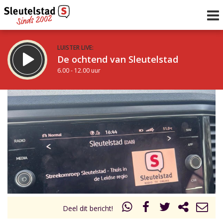
LUISTER LIVE:
De ochtend van Sleutelstad
6.00 - 12.00 uur
STRAKS:
De middag van Sleutelstad
12.00 - 19.00 uur
uur 1 van 0
Vorig uur
Volgend uur
Inklappen
Deel dit bericht!