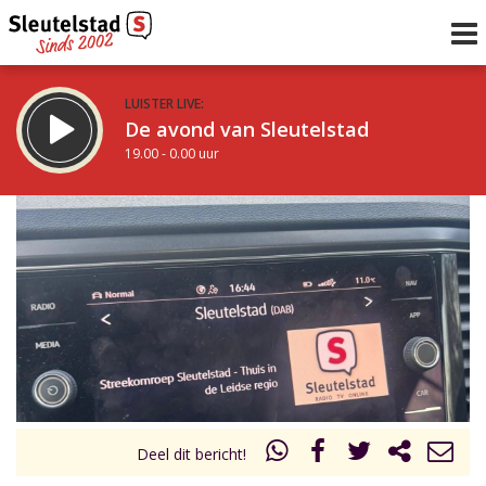
LUISTER LIVE:
De avond van Sleutelstad
19.00 - 0.00 uur
STRAKS:
De nacht van Sleutelstad
0.00 - 6.00 uur
uur 1 van 0
Vorig uur
Volgend uur
Inklappen
Deel dit bericht!