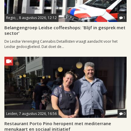
Regio, , 8 augustus 2026, 12:12
1
Belangengroep Leidse coffeeshops: 'Blijf in gesprek met
sector'
De Leidse Vereniging Cannabis Detaillisten vraagt aandacht voor het
Leidse gedoogbeleid. Dat doet de...
Leiden, 7 augustus 2026, 16:56
0
Restaurant Porto Pino heropent met mediterrane
menukaart en sociaal initiatief