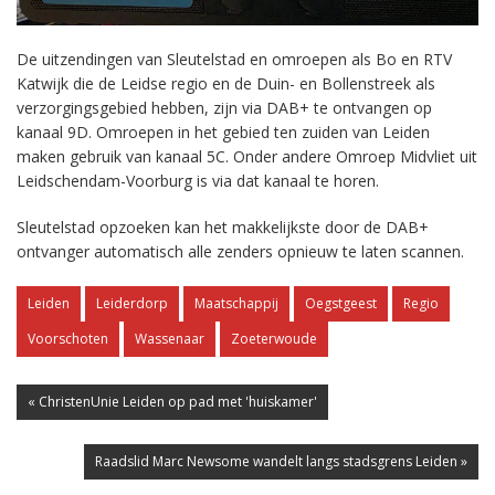
De uitzendingen van Sleutelstad en omroepen als Bo en RTV
Katwijk die de Leidse regio en de Duin- en Bollenstreek als
verzorgingsgebied hebben, zijn via DAB+ te ontvangen op
kanaal 9D. Omroepen in het gebied ten zuiden van Leiden
maken gebruik van kanaal 5C. Onder andere Omroep Midvliet uit
Leidschendam-Voorburg is via dat kanaal te horen.
Sleutelstad opzoeken kan het makkelijkste door de DAB+
ontvanger automatisch alle zenders opnieuw te laten scannen.
Leiden
Leiderdorp
Maatschappij
Oegstgeest
Regio
Voorschoten
Wassenaar
Zoeterwoude
« ChristenUnie Leiden op pad met 'huiskamer'
Raadslid Marc Newsome wandelt langs stadsgrens Leiden »