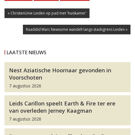
« ChristenUnie Leiden op pad met 'huiskamer'
Raadslid Marc Newsome wandelt langs stadsgrens Leiden »
LAATSTE NIEUWS
Nest Aziatische Hoornaar gevonden in
Voorschoten
7 augustus 2026
Leids Carillon speelt Earth & Fire ter ere
van overleden Jerney Kaagman
7 augustus 2026