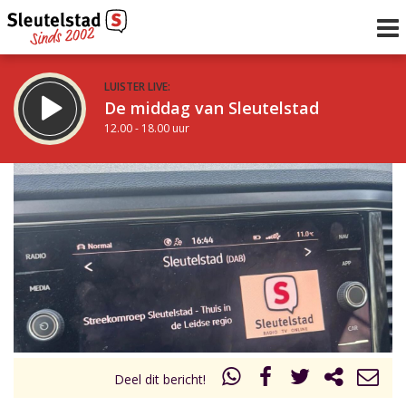
LUISTER LIVE:
De middag van Sleutelstad
12.00 - 18.00 uur
STRAKS:
De vrijdagavond met Keanu
18.00 - 19.00 uur
uur 1 van 0
Vorig uur
Volgend uur
Inklappen
Deel dit bericht!