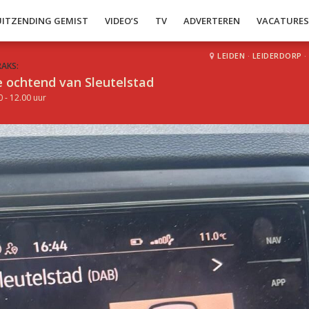
UITZENDING GEMIST
VIDEO’S
TV
ADVERTEREN
VACATURE
LEIDEN
·
LEIDERDORP
·
RAKS:
 ochtend van Sleutelstad
0 - 12.00 uur