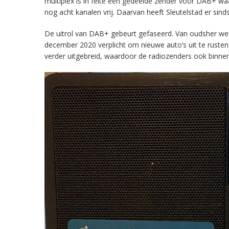
multiplex is in feite een gedeelde zender voor DAB+ w
nog acht kanalen vrij. Daarvan heeft Sleutelstad er sind
De uitrol van DAB+ gebeurt gefaseerd. Van oudsher werd 
december 2020 verplicht om nieuwe auto’s uit te rust
verder uitgebreid, waardoor de radiozenders ook binnens