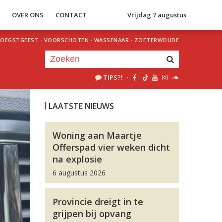
S
OVER ONS
CONTACT
Vrijdag 7 augustus
OEGSTGEEST
·
VOORSCHOTEN
·
WASSENAAR
·
ZOETERWOUDE
TIPS?!
·
Je luistert nu naar
uur 1 van 0
LAATSTE NIEUWS
«
Vorig uur
Volgend uur
»
Woning aan Maartje
Offerspad vier weken dicht
na explosie
6 augustus 2026
Provincie dreigt in te
grijpen bij opvang