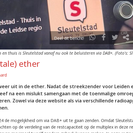
Deel dit bericht!
o en thuis is Sleutelstad vanaf nu ook te beluisteren via DAB+. (Foto's: S
tale) ether
aard
eer uit in de ether. Nadat de streekzender voor Leiden 
leef na een mislukt samengaan met de toenmalige omroep
eren. Zowel via deze website als via verschillende radioa
men.
24 de mogelijkheid om via DAB+ uit te gaan zenden. Omdat Sleutelst
en op de verdeling van de restcapaciteit op de multiplex in deze re