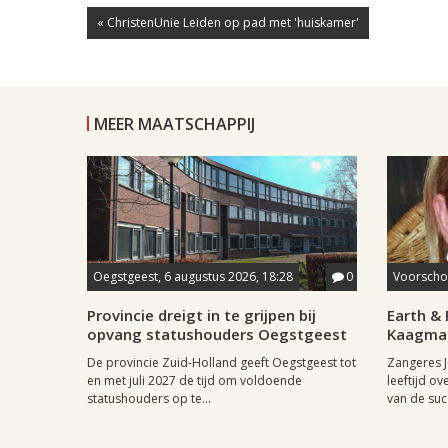
« ChristenUnie Leiden op pad met 'huiskamer'
MEER MAATSCHAPPIJ
Oegstgeest, 6 augustus 2026, 18:28
0
Voorschot
Provincie dreigt in te grijpen bij
Earth & 
opvang statushouders Oegstgeest
Kaagman
De provincie Zuid-Holland geeft Oegstgeest tot
Zangeres J
en met juli 2027 de tijd om voldoende
leeftijd ov
statushouders op te...
van de succ