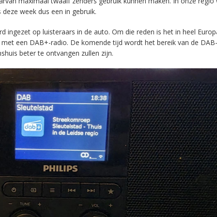
aarvan maximaal twaalf zenders gebruik kunnen maken. In onze regio
s deze week dus een in gebruik.
ingezet op luisteraars in de auto. Om die reden is het in heel Europ
en met een DAB+-radio. De komende tijd wordt het bereik van de DAB
huis beter te ontvangen zullen zijn.