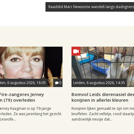
Raadslid Marc Newsome wandelt langs stadsgrens
en, 6 augustus 2026, 18:05
0
Leiden, 6 augustus 2026, 14:35
Fire-zangeres Jerney
Bomvol Leids dierenasiel dee
 (79) overleden
konijnen in allerlei kleuren
erney Kaagman is op 79-jarige
Konijnen lijken gemaakt te zijn om m
erleden. Ze was jarenlang het gezicht
knuffelen. Zacht velletje, rond staartj
esvolle...
aandoenlijk neusje dat...