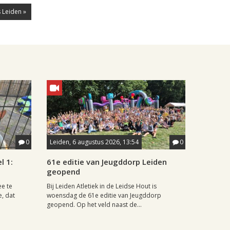
 Leiden »
0
Leiden, 6 augustus 2026, 13:54
0
l 1:
61e editie van Jeugddorp Leiden
geopend
ee te
Bij Leiden Atletiek in de Leidse Hout is
e, dat
woensdag de 61e editie van Jeugddorp
geopend. Op het veld naast de...