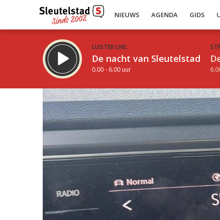
NIEUWS
AGENDA
GIDS
LUISTER LIVE:
ST
De nacht van Sleutelstad
De
0.00 - 6.00 uur
6.0
Inklappen