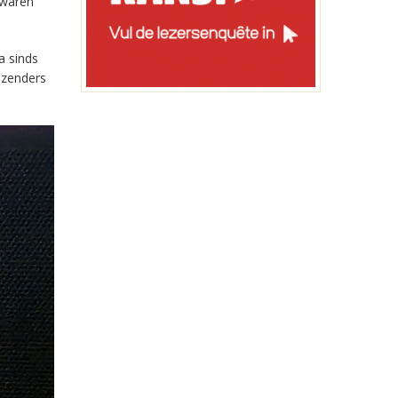
 waren
a sinds
-zenders