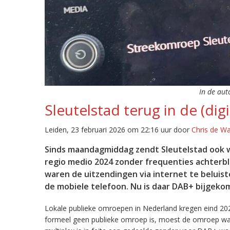
In de aut
Sleutelstad terug in de (digi
Leiden, 23 februari 2026 om 22:16 uur door
Chris de W
Sinds maandagmiddag zendt Sleutelstad ook w
regio medio 2024 zonder frequenties achterb
waren de uitzendingen via internet te beluist
de mobiele telefoon. Nu is daar DAB+ bijgeko
Lokale publieke omroepen in Nederland kregen eind 20
formeel geen publieke omroep is, moest de omroep wacht